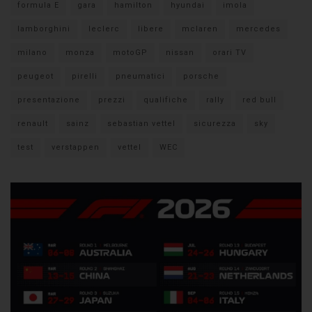
formula E
gara
hamilton
hyundai
imola
lamborghini
leclerc
libere
mclaren
mercedes
milano
monza
motoGP
nissan
orari TV
peugeot
pirelli
pneumatici
porsche
presentazione
prezzi
qualifiche
rally
red bull
renault
sainz
sebastian vettel
sicurezza
sky
test
verstappen
vettel
WEC