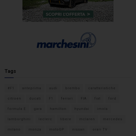
Tags
#F1
anteprima
audi
brembo
caratteristiche
citroen
ducati
F1
ferrari
FIA
fiat
ford
formula E
gara
hamilton
hyundai
imola
lamborghini
leclerc
libere
mclaren
mercedes
milano
monza
motoGP
nissan
orari TV