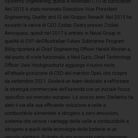
Systems Engineering, quindi è diventato CTO di Eurocopter.
Nel 2012 è stato nominato Executive Vice President
Engineering, Quality and IS del Gruppo Renault. Nel 2015 ha
assunto la carica di CEO Zodiac Seats presso Zodiac
Aerospace, quindi nel 2017 è entrato in Naval Group in
qualità di EVP dell’Australian Future Submarine Program.
Billig riporterà al Chief Engineering Officer Harald Wester e,
dal punto di vista funzionale, a Ned Curic, Chief Technology
Officer. Uwe Hochgeschurtz aggiunge il nuovo ruolo
all’attuale posizione di CEO del marchio Opel, che ricopre
da settembre 2021. Guiderà un team dedicato a rafforzare
la strategia commerciale dell’azienda con un iniziale focus
specifico sul mercato europeo. Lo scorso anno Stellantis ha
dato il via alla sua efficiente soluzione a celle a
combustibile alimentate a idrogeno a zero emissioni,
sistema che unisce i vantaggi delle celle a combustibile a
idrogeno a quelli della tecnologia delle batterie in un
veicolo elettrico. Si tratta di una proposta particolarmente