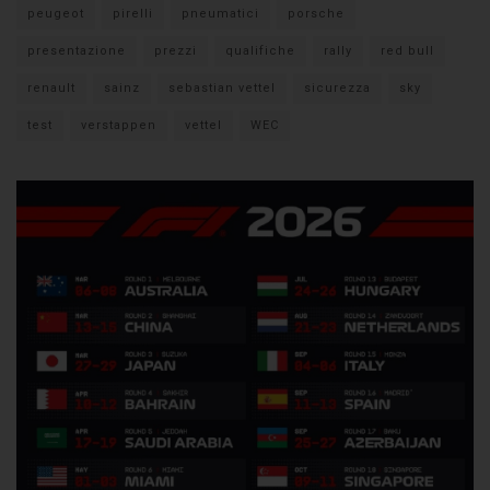
peugeot
pirelli
pneumatici
porsche
presentazione
prezzi
qualifiche
rally
red bull
renault
sainz
sebastian vettel
sicurezza
sky
test
verstappen
vettel
WEC