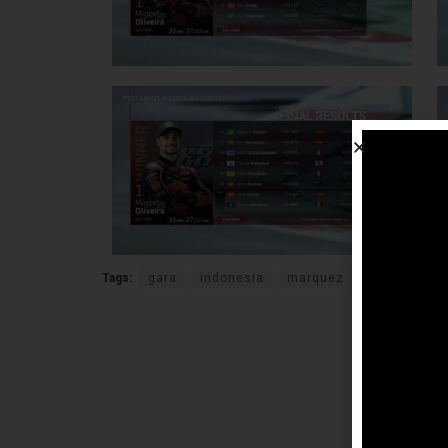
Tags:
gara
indonesia
marquez
motoGP
o