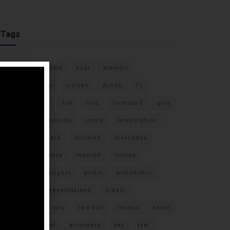
Tags
#F1
anteprima
audi
brembo
caratteristiche
citroen
ducati
F1
ferrari
FIA
fiat
ford
formula E
gara
hamilton
hyundai
imola
lamborghini
leclerc
libere
mclaren
mercedes
milano
monza
motoGP
nissan
orari TV
peugeot
pirelli
pneumatici
porsche
presentazione
prezzi
qualifiche
rally
red bull
renault
sainz
sebastian vettel
sicurezza
sky
test