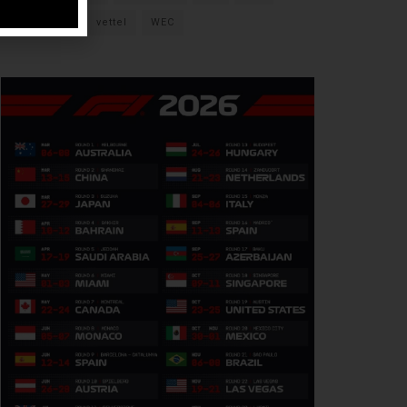
verstappen
vettel
WEC