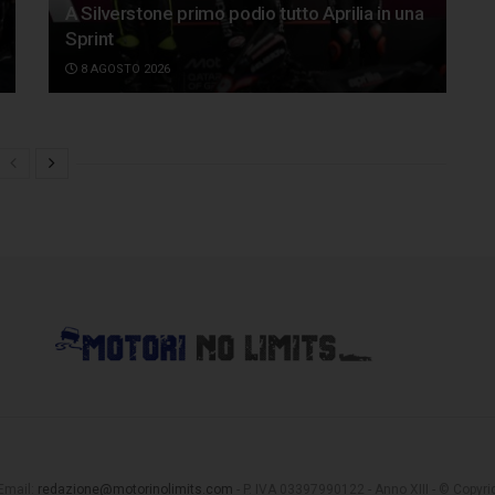
A Silverstone primo podio tutto Aprilia in una
Sprint
8 AGOSTO 2026
 Email:
redazione@motorinolimits.com
- P. IVA 03397990122 - Anno XIII - © Copyrigh