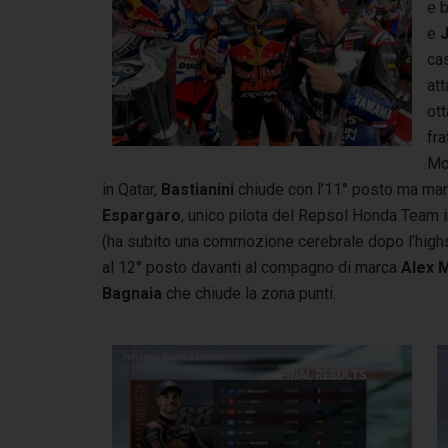
e 
e
cas
att
ott
fra
Mo
in Qatar,
Bastianini
chiude con l’11° posto ma man
Espargaro
, unico pilota del Repsol Honda Team 
(ha subito una commozione cerebrale dopo l’highsi
al 12° posto davanti al compagno di marca
Alex 
Bagnaia
che chiude la zona punti.