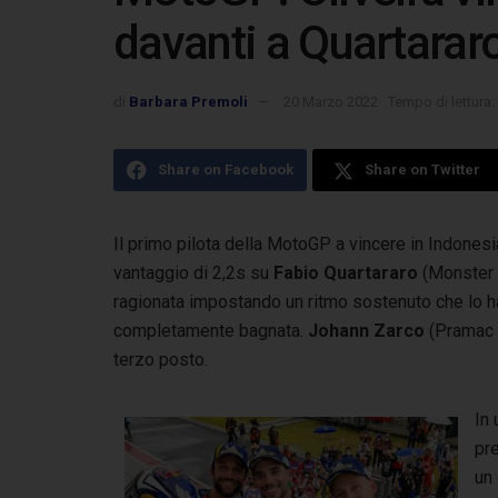
davanti a Quartarar
di
Barbara Premoli
20 Marzo 2022
Tempo di lettura:
Share on Facebook
Share on Twitter
Il primo pilota della MotoGP a vincere in Indones
vantaggio di 2,2s su
Fabio Quartararo
(Monster 
ragionata impostando un ritmo sostenuto che lo ha
completamente bagnata.
Johann Zarco
(Pramac R
terzo posto.
In 
pre
un 