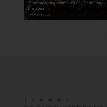
Tripletta Aprilia nella Sprint del GP di Gran
Bretagna
9 AGOSTO 2026
Editore | proprietario | direttore responsabile: Barbara Premoli -