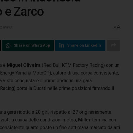
o e Zarco
A
 2 minuti
A
Share on WhatsApp
Share on Linkedin
ia è
Miguel Oliveira
(Red Bull KTM Factory Racing) con un
Energy Yamaha MotoGP), autore di una corsa consistente,
 visto conquistare il primo podio in una gara
acing) porta la Ducati nelle prime posizioni firmando il
una gara ridotta a 20 giri, rispetto ai 27 originariamente
visti, a causa delle condizioni meteo,
Miller
termina con
consistente quarto posto un fine settimana marcato da alti