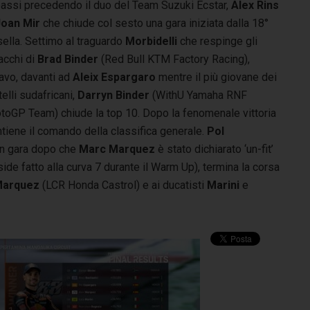
bassi precedendo il duo del Team Suzuki Ecstar,
Alex Rins
Joan Mir
che chiude col sesto una gara iniziata dalla 18°
ella. Settimo al traguardo
Morbidelli
che respinge gli
acchi di
Brad Binder
(Red Bull KTM Factory Racing),
avo, davanti ad
Aleix Espargaro
mentre il più giovane dei
telli sudafricani,
Darryn Binder
(WithU Yamaha RNF
toGP Team) chiude la top 10. Dopo la fenomenale vittoria
tiene il comando della classifica generale.
Pol
in gara dopo che
Marc Marquez
è stato dichiarato ‘un-fit’
de fatto alla curva 7 durante il Warm Up), termina la corsa
Marquez
(LCR Honda Castrol) e ai ducatisti
Marini
e