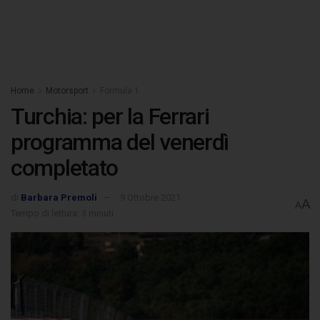
Home
Motorsport
Formula 1
Turchia: per la Ferrari
programma del venerdì
completato
di
Barbara Premoli
9 Ottobre 2021
A
A
Tempo di lettura: 3 minuti