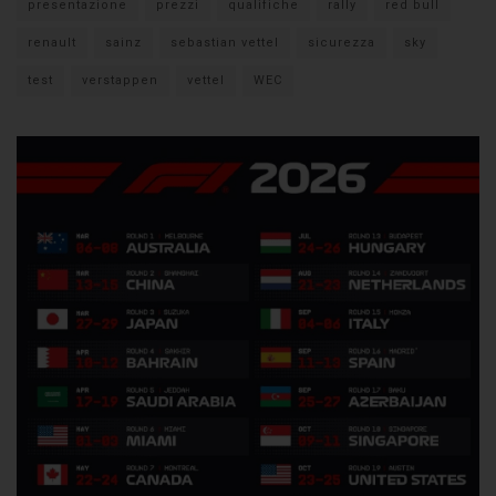
presentazione
prezzi
qualifiche
rally
red bull
renault
sainz
sebastian vettel
sicurezza
sky
test
verstappen
vettel
WEC