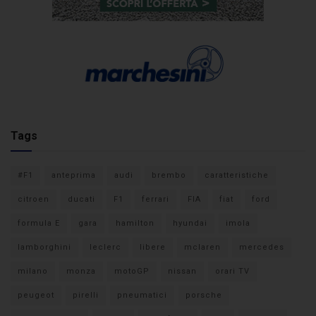
Tags
#F1
anteprima
audi
brembo
caratteristiche
citroen
ducati
F1
ferrari
FIA
fiat
ford
formula E
gara
hamilton
hyundai
imola
lamborghini
leclerc
libere
mclaren
mercedes
milano
monza
motoGP
nissan
orari TV
peugeot
pirelli
pneumatici
porsche