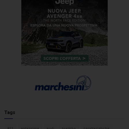
Tags
#F1
anteprima
audi
brembo
caratteristiche