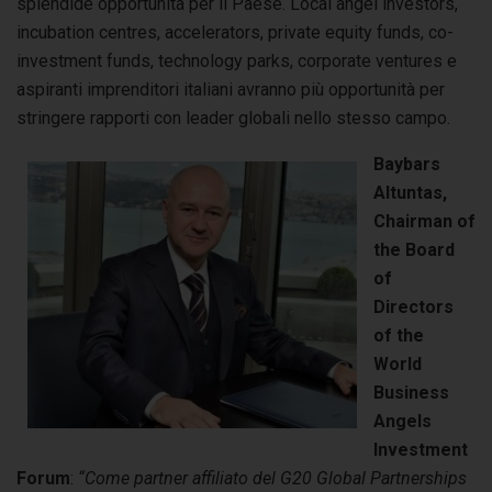
splendide opportunità per il Paese. Local angel investors,
incubation centres, accelerators, private equity funds, co-
investment funds, technology parks, corporate ventures e
aspiranti imprenditori italiani avranno più opportunità per
stringere rapporti con leader globali nello stesso campo.
Baybars
Altuntas,
Chairman of
the Board
of
Directors
of the
World
Business
Angels
Investment
Forum
:
“Come partner affiliato del G20 Global Partnerships