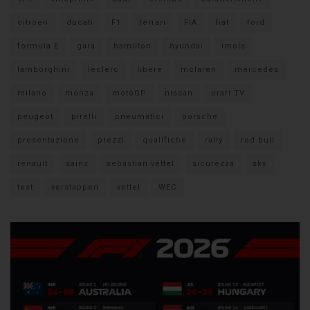
citroen
ducati
F1
ferrari
FIA
fiat
ford
formula E
gara
hamilton
hyundai
imola
lamborghini
leclerc
libere
mclaren
mercedes
milano
monza
motoGP
nissan
orari TV
peugeot
pirelli
pneumatici
porsche
presentazione
prezzi
qualifiche
rally
red bull
renault
sainz
sebastian vettel
sicurezza
sky
test
verstappen
vettel
WEC