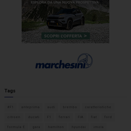
Tags
#F1
anteprima
audi
brembo
caratteristiche
citroen
ducati
F1
ferrari
FIA
fiat
ford
formula E
gara
hamilton
hyundai
imola