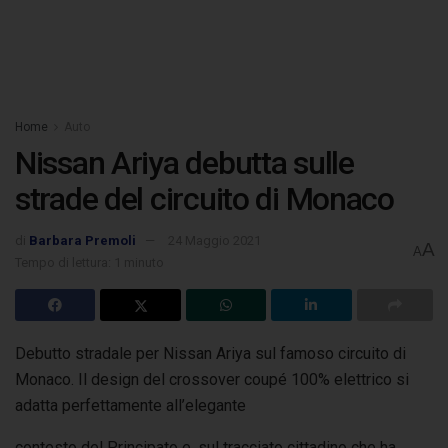
Home
Auto
Nissan Ariya debutta sulle
strade del circuito di Monaco
di
Barbara Premoli
24 Maggio 2021
A
A
Tempo di lettura: 1 minuto
Debutto stradale per Nissan Ariya sul famoso circuito di
Monaco. Il design del crossover coupé 100% elettrico si
adatta perfettamente all’elegante
contesto del Principato e, sul tracciato cittadino che ha