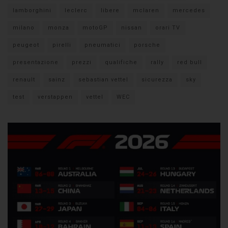
lamborghini
leclerc
libere
mclaren
mercedes
milano
monza
motoGP
nissan
orari TV
peugeot
pirelli
pneumatici
porsche
presentazione
prezzi
qualifiche
rally
red bull
renault
sainz
sebastian vettel
sicurezza
sky
test
verstappen
vettel
WEC