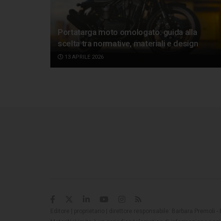
Portatarga moto omologato: guida alla
scelta tra normative, materiali e design
13 APRILE 2026
Editore | proprietario | direttore responsabile: Barbara Premoli -