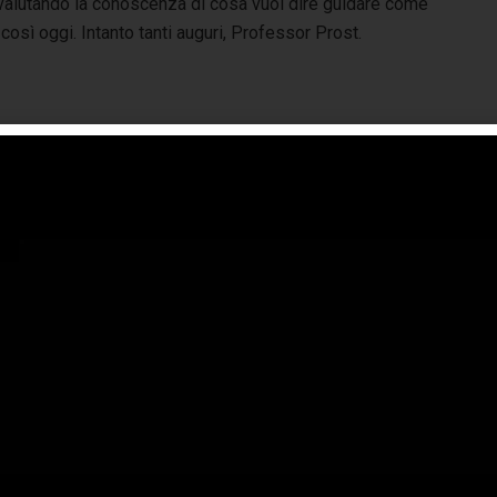
ovalutando la conoscenza di cosa vuol dire guidare come
 così oggi. Intanto tanti auguri, Professor Prost.
sicura
prost