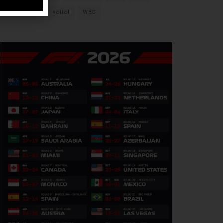
verstappen
vettel
WEC