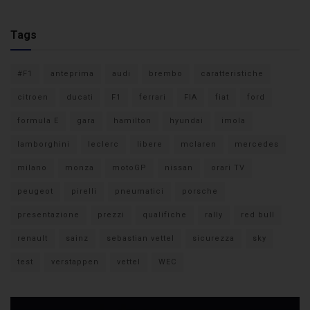
Tags
#F1
anteprima
audi
brembo
caratteristiche
citroen
ducati
F1
ferrari
FIA
fiat
ford
formula E
gara
hamilton
hyundai
imola
lamborghini
leclerc
libere
mclaren
mercedes
milano
monza
motoGP
nissan
orari TV
peugeot
pirelli
pneumatici
porsche
presentazione
prezzi
qualifiche
rally
red bull
renault
sainz
sebastian vettel
sicurezza
sky
test
verstappen
vettel
WEC