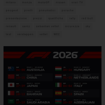
milano
monza
motoGP
nissan
orari TV
peugeot
pirelli
pneumatici
porsche
presentazione
prezzi
qualifiche
rally
red bull
renault
sainz
sebastian vettel
sicurezza
sky
test
verstappen
vettel
WEC