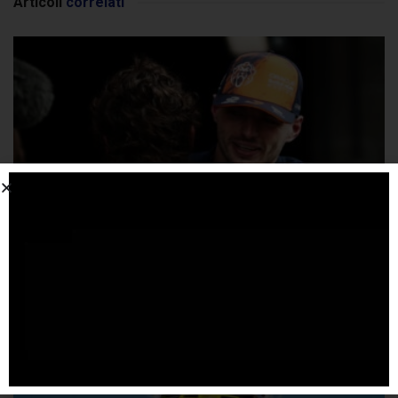
Articoli
correlati
Jos nega che Max stia per rinnovare il contratto
4 AGOSTO 2026