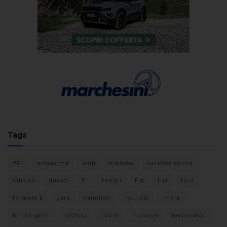
Tags
#F1
anteprima
audi
brembo
caratteristiche
citroen
ducati
F1
ferrari
FIA
fiat
ford
formula E
gara
hamilton
hyundai
imola
lamborghini
leclerc
libere
mclaren
mercedes