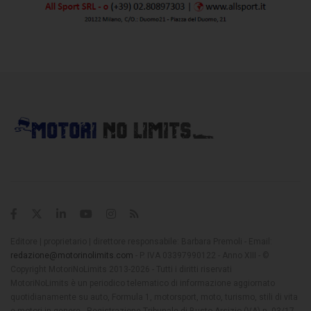
Editore | proprietario | direttore responsabile: Barbara Premoli - Email:
redazione@motorinolimits.com
- P. IVA 03397990122 - Anno XIII - ©
Copyright MotoriNoLimits 2013-2026 - Tutti i diritti riservati
MotoriNoLimits è un periodico telematico di informazione aggiornato
quotidianamente su auto, Formula 1, motorsport, moto, turismo, stili di vita
e motori in genere - Registrazione Tribunale di Busto Arsizio (VA) n. 03/17