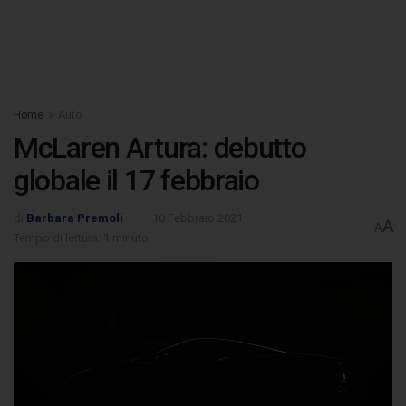
Home
Auto
McLaren Artura: debutto
globale il 17 febbraio
di
Barbara Premoli
10 Febbraio 2021
A
A
Tempo di lettura: 1 minuto