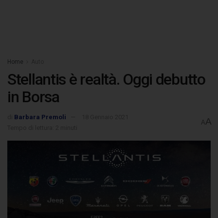
Home
Auto
Stellantis è realtà. Oggi debutto
in Borsa
di
Barbara Premoli
18 Gennaio 2021
A
A
Tempo di lettura: 2 minuti