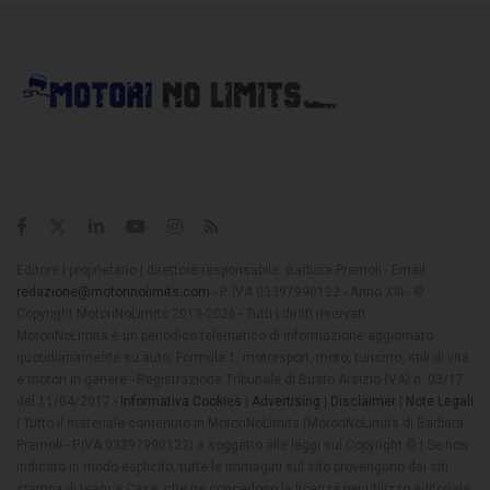
Editore | proprietario | direttore responsabile: Barbara Premoli - Email:
redazione@motorinolimits.com
- P. IVA 03397990122 - Anno XIII - ©
Copyright MotoriNoLimits 2013-2026 - Tutti i diritti riservati
MotoriNoLimits è un periodico telematico di informazione aggiornato
quotidianamente su auto, Formula 1, motorsport, moto, turismo, stili di vita
e motori in genere - Registrazione Tribunale di Busto Arsizio (VA) n. 03/17
del 11/04/2017 -
Informativa Cookies
|
Advertising
|
Disclaimer
|
Note Legali
| Tutto il materiale contenuto in MotoriNoLimits (MotoriNoLimits di Barbara
Premoli - P.IVA 03397990122) è soggetto alle leggi sul Copyright © | Se non
indicato in modo esplicito, tutte le immagini sul sito provengono dai siti
stampa di team e Case, che ne concedono la licenza per utilizzo editoriale