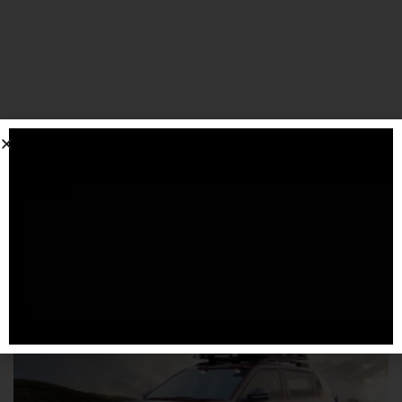
SPONSORIZZATO DA ADSENSE
Articoli
correlati