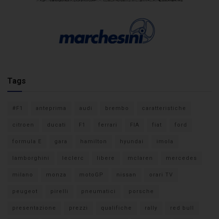
Tags
#F1
anteprima
audi
brembo
caratteristiche
citroen
ducati
F1
ferrari
FIA
fiat
ford
formula E
gara
hamilton
hyundai
imola
lamborghini
leclerc
libere
mclaren
mercedes
milano
monza
motoGP
nissan
orari TV
peugeot
pirelli
pneumatici
porsche
presentazione
prezzi
qualifiche
rally
red bull