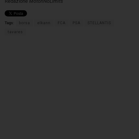
Redazione
MotoriNoLimits
Tags:
borsa
elkann
FCA
PSA
STELLANTIS
tavares