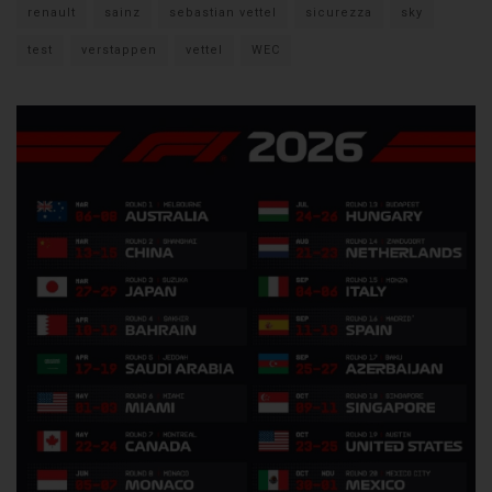
renault
sainz
sebastian vettel
sicurezza
sky
test
verstappen
vettel
WEC