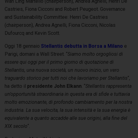
Wan Ling Martello (chairperson), Andrea Agnelli, Henri De
Castries, Fiona Cicconi and Robert Peugeot. Governance
and Sustainability Committee: Henri De Castries
(chairperson), Andrea Agnelli, Fiona Cicconi, Nicolas
Dufourcq and Kevin Scott.
Oggi 18 gennaio
Stellantis debutta in Borsa a Milano
e
Parigi, domani a Wall Street. “
Siamo molto orgogliosi di
essere qui oggi per il primo giorno di quotazione di
Stellantis, una nuova società, un nuovo inizio, un vero
traguardo storico per tutti noi che lavoriamo per Stellantis
“,
ha detto il
presidente John Elkann
. “
Stellantis rappresenta
un’opportunità straordinaria in questa era di sfide e tuttavia
molto emozionante, di profondo cambiamento per la nostra
industria. La sua velocita, la sua intensità e la sua energia è
equivalente a quanto accadde alle sue origini, alla fine del
XIX secolo
“.