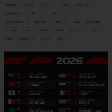
milano
monza
motoGP
nissan
orari TV
peugeot
pirelli
pneumatici
porsche
presentazione
prezzi
qualifiche
rally
red bull
renault
sainz
sebastian vettel
sicurezza
sky
test
verstappen
vettel
WEC