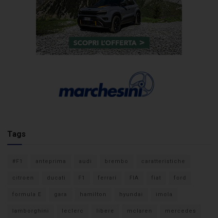
Tags
#F1
anteprima
audi
brembo
caratteristiche
citroen
ducati
F1
ferrari
FIA
fiat
ford
formula E
gara
hamilton
hyundai
imola
lamborghini
leclerc
libere
mclaren
mercedes