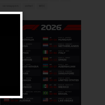
verstappen
vettel
WEC