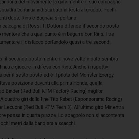
bandona definitivamente la gara mentre il suo compagno
squadra continua indisturbato in testa al gruppo. Pochi
anti dopo, Rins e Bagnaia si portano
e calcagna di Rossi. Il Dottore difende il secondo posto
 mentore che a quel punto è in bagarre con Rins. I tre
aumentare il distacco portandolo quasi a tre secondi.
i il secondo posto mentre il nove volte iridato sembra
tinua a giocare in difesa con Rins. Anche i rispettivi
ta per il sesto posto ed è il pilota del Monster Energy
ttava posizione davanti alla prima Honda, quella
d Binder (Red Bull KTM Factory Racing) miglior
 A quattro giri dalla fine Tito Rabat (Esponsorama Racing)
r Lecuona (Red Bull KTM Tech 3). All’ultimo giro Mir entra
tore passa in quarta piazza. Lo spagnolo non si accontenta
ochi metri dalla bandiera a scacchi.