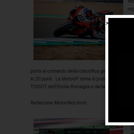
Mor
reg
ap
in
del
pro
nel
pro
ap
porta al comando della classifica generale ma non
in 20 punti. La MotoGP torna in pista il prossim
TISSOT dell’Emilia Romagna e della Riviera di Rim
Redazione
MotoriNoLimits