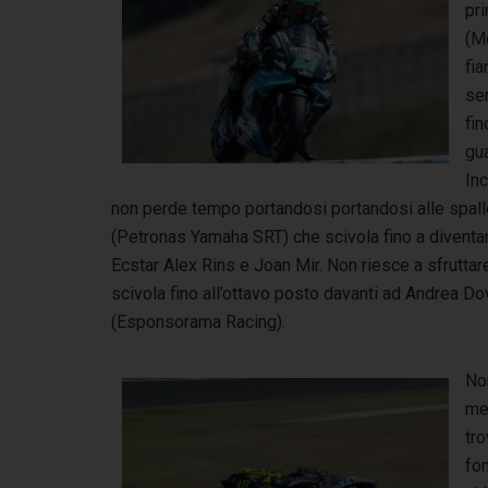
pri
(M
fia
sem
fin
gu
Inc
non perde tempo portandosi portandosi alle spall
(Petronas Yamaha SRT) che scivola fino a diventar
Ecstar Alex Rins e Joan Mir. Non riesce a sfruttar
scivola fino all’ottavo posto davanti ad Andrea D
(Esponsorama Racing).
Non
men
tro
fon