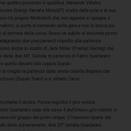
me quattro posizioni in qualifica. Maverick Viñales
onster Energy Yamaha MotoGP) scatta dalla pole e al suo
nco c’è proprio Morbidelli che, non appena si spegne il
aforo, si porta al comando della gara e non lo lascia più
o al termine della corsa. Rossi va subito al secondo posto
adagnando due piazzamenti rispetto alla partenza.
isivo anche lo scatto di Jack Miller (Pramac Racing) che
e delle due M1. Delude la partenza di Fabio Quartararo
e quinto davanti alla coppia Suzuki
e al meglio la partenza dalla sesta casella Bagnaia che
ovizioso (Ducati Team) e a Johann Zarco
ostante il dolore, Pecco registra il giro veloce
tre Quartararo cade alla curva 4 dell’ottavo giro mentre si
vava nel gruppo dei primi cinque. Il francese riparte dal
do dello schieramento. Alla 20° tornata Quartararo