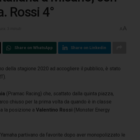
a. Rossi 4°
A
ura: 3 minuti
A
Share on WhatsApp
Share on Linkedin
rimo della stagione 2020 ad accogliere il pubblico, è stato
T).
aia
(Pramac Racing) che, scattato dalla quinta piazza,
arco chiuso per la prima volta da quando è in classe
pa la posizione a
Valentino Rossi
(Monster Energy
 Yamaha partivano da favorite dopo aver monopolizzato le