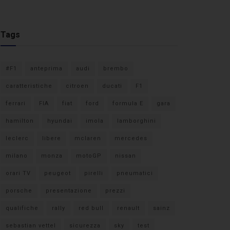
Tags
#F1
anteprima
audi
brembo
caratteristiche
citroen
ducati
F1
ferrari
FIA
fiat
ford
formula E
gara
hamilton
hyundai
imola
lamborghini
leclerc
libere
mclaren
mercedes
milano
monza
motoGP
nissan
orari TV
peugeot
pirelli
pneumatici
porsche
presentazione
prezzi
qualifiche
rally
red bull
renault
sainz
sebastian vettel
sicurezza
sky
test