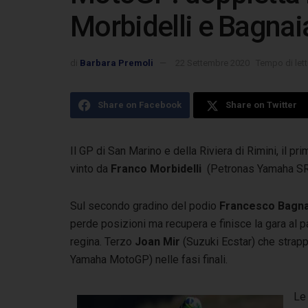
Morbidelli e Bagnai
di
Barbara Premoli
22 Settembre 2020
Tempo di lett
Share on Facebook
Share on Twitter
Il GP di San Marino e della Riviera di Rimini, il p
vinto da
Franco Morbidelli
(Petronas Yamaha SR
Sul secondo gradino del podio
Francesco Bagn
perde posizioni ma recupera e finisce la gara al p
regina. Terzo
Joan
Mir
(Suzuki Ecstar) che strap
Yamaha MotoGP) nelle fasi finali.
Le