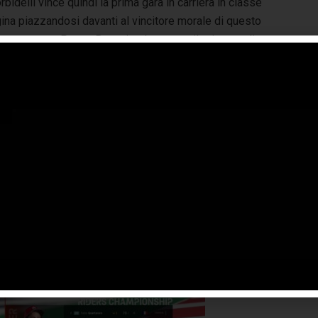
bidelli vince quindi la prima gara in carriera in classe
ina piazzandosi davanti al vincitore morale di questo
puntamento, Pecco Bagnaia, che centra il primo podio
 MotoGP mentre Mir vanta il secondo piazzamento in top 3
la carriera. Un podio giovane dove l’età media dei suoi
tagonisti è di 23 anni e sei mesi, inoltre, è la prima volta
la storia di questo sport che quattro piloti conquistano la
pria prima gara in classe regina nei primi sei
puntamenti. Nonostante il settimo posto Dovizioso si
 può abbassare la guardia perché i primi sette piloti sono
o weekend sempre a Misano per il Gran Premio
ini.