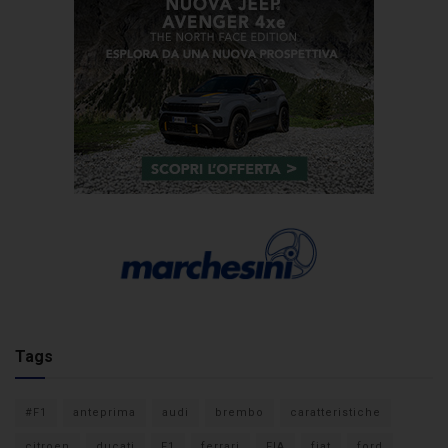
Tags
#F1
anteprima
audi
brembo
caratteristiche
citroen
ducati
F1
ferrari
FIA
fiat
ford