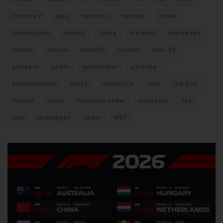
formula E
gara
hamilton
hyundai
imola
lamborghini
leclerc
libere
mclaren
mercedes
milano
monza
motoGP
nissan
orari TV
peugeot
pirelli
pneumatici
porsche
presentazione
prezzi
qualifiche
rally
red bull
renault
sainz
sebastian vettel
sicurezza
sky
test
verstappen
vettel
WEC