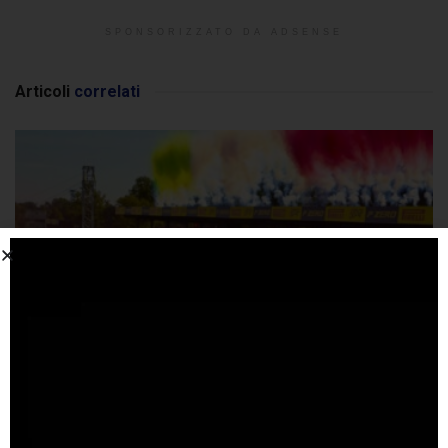
SPONSORIZZATO DA ADSENSE
Articoli
correlati
Un mese al GP d’Italia 2026. Con presentazione a
sorpresa!
5 AGOSTO 2026