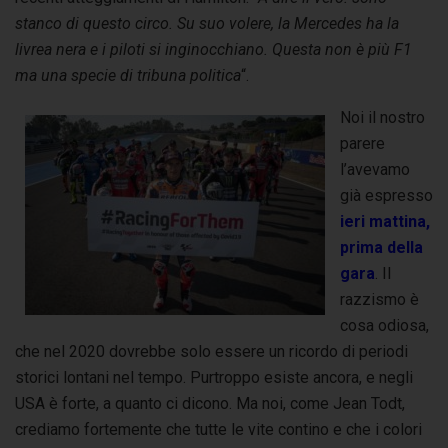
stanco di questo circo. Su suo volere, la Mercedes ha la
livrea nera e i piloti si inginocchiano. Questa non è più F1
ma una specie di tribuna politica
“.
Noi il nostro
parere
l’avevamo
già espresso
ieri mattina,
prima della
gara
. Il
razzismo è
cosa odiosa,
che nel 2020 dovrebbe solo essere un ricordo di periodi
storici lontani nel tempo. Purtroppo esiste ancora, e negli
USA è forte, a quanto ci dicono. Ma noi, come Jean Todt,
crediamo fortemente che tutte le vite contino e che i colori