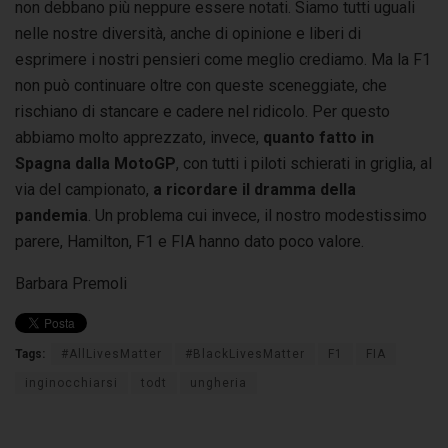
non debbano più neppure essere notati. Siamo tutti uguali
nelle nostre diversità, anche di opinione e liberi di
esprimere i nostri pensieri come meglio crediamo. Ma la F1
non può continuare oltre con queste sceneggiate, che
rischiano di stancare e cadere nel ridicolo. Per questo
abbiamo molto apprezzato, invece,
quanto fatto in
Spagna dalla MotoGP
, con tutti i piloti schierati in griglia, al
via del campionato,
a ricordare il dramma della
pandemia
. Un problema cui invece, il nostro modestissimo
parere, Hamilton, F1 e FIA hanno dato poco valore.
Barbara Premoli
Tags:
#AllLivesMatter
#BlackLivesMatter
F1
FIA
inginocchiarsi
todt
ungheria