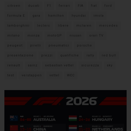
citroen
ducati
F1
ferrari
FIA
fiat
ford
formula E
gara
hamilton
hyundai
imola
lamborghini
leclerc
libere
mclaren
mercedes
milano
monza
motoGP
nissan
orari TV
peugeot
pirelli
pneumatici
porsche
presentazione
prezzi
qualifiche
rally
red bull
renault
sainz
sebastian vettel
sicurezza
sky
test
verstappen
vettel
WEC