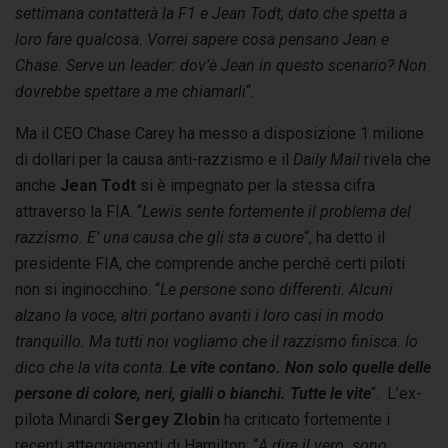
settimana contatterà la F1 e Jean Todt, dato che spetta a
loro fare qualcosa. Vorrei sapere cosa pensano Jean e
Chase. Serve un leader: dov’è Jean in questo scenario? Non
dovrebbe spettare a me chiamarli
“.
Ma il CEO Chase Carey ha messo a disposizione 1 milione
di dollari per la causa anti-razzismo e il
Daily Mail
rivela che
anche
Jean Todt
si è impegnato per la stessa cifra
attraverso la FIA. “
Lewis sente fortemente il problema del
razzismo. E’ una causa che gli sta a cuore
“, ha detto il
presidente FIA, che comprende anche perché certi piloti
non si inginocchino. “
Le persone sono differenti. Alcuni
alzano la voce, altri portano avanti i loro casi in modo
tranquillo. Ma tutti noi vogliamo che il razzismo finisca. Io
dico che la vita conta.
Le vite contano. Non solo quelle delle
persone di colore, neri, gialli o bianchi. Tutte le vite
“. L’ex-
pilota Minardi
Sergey Zlobin
ha criticato fortemente i
recenti atteggiamenti di Hamilton: “
A dire il vero. sono