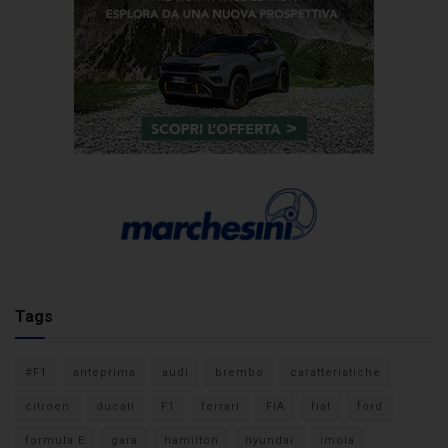
Tags
#F1
anteprima
audi
brembo
caratteristiche
citroen
ducati
F1
ferrari
FIA
fiat
ford
formula E
gara
hamilton
hyundai
imola