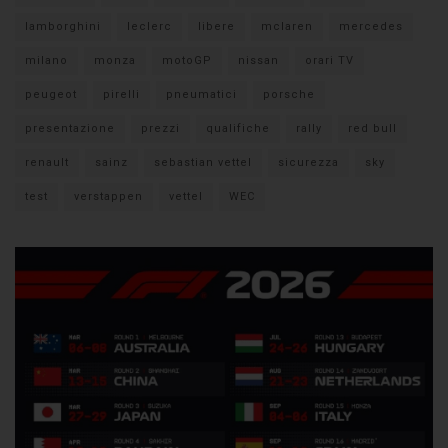
lamborghini
leclerc
libere
mclaren
mercedes
milano
monza
motoGP
nissan
orari TV
peugeot
pirelli
pneumatici
porsche
presentazione
prezzi
qualifiche
rally
red bull
renault
sainz
sebastian vettel
sicurezza
sky
test
verstappen
vettel
WEC