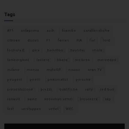
Tags
#F1
anteprima
audi
brembo
caratteristiche
citroen
ducati
F1
ferrari
FIA
fiat
ford
formula E
gara
hamilton
hyundai
imola
lamborghini
leclerc
libere
mclaren
mercedes
milano
monza
motoGP
nissan
orari TV
peugeot
pirelli
pneumatici
porsche
presentazione
prezzi
qualifiche
rally
red bull
renault
sainz
sebastian vettel
sicurezza
sky
test
verstappen
vettel
WEC