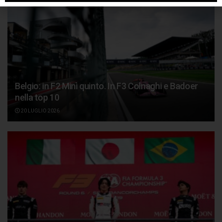
Belgio: in F2 Minì quinto. In F3 Colnaghi e Badoer
nella top 10
20 LUGLIO 2026