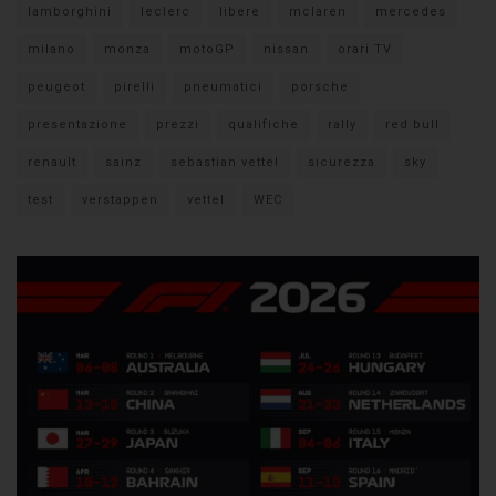
lamborghini
leclerc
libere
mclaren
mercedes
milano
monza
motoGP
nissan
orari TV
peugeot
pirelli
pneumatici
porsche
presentazione
prezzi
qualifiche
rally
red bull
renault
sainz
sebastian vettel
sicurezza
sky
test
verstappen
vettel
WEC