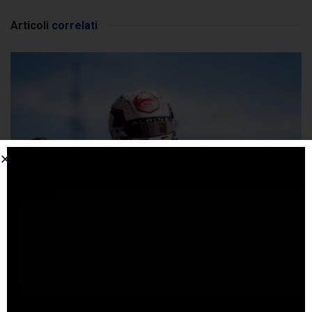
Articoli
correlati
F2: Minì vince la Sprint in Ungheria e riapre la lotta
al Titolo
25 LUGLIO 2026