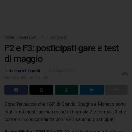
Home
Motorsport
Altri Campionati
F2 e F3: posticipati gare e test
di maggio
di
Barbara Premoli
19 Marzo 2020
A
A
Tempo di lettura: 1 minuto
Dopo l’annuncio che i GP di Olanda, Spagna e Monaco sono
stati posticipati, anche i round di Formula 2 e Formula 3 che
corrono
in concomitanza con la F1 saranno posticipati.
Bruno Michel, CEO F2 e F3
: “
Con FIA e Formula 1, stiamo