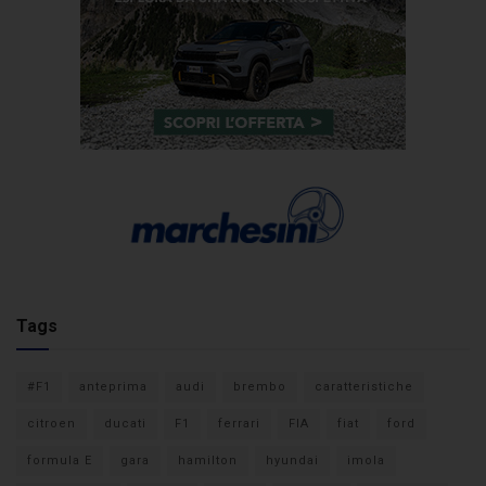
Tags
#F1
anteprima
audi
brembo
caratteristiche
citroen
ducati
F1
ferrari
FIA
fiat
ford
formula E
gara
hamilton
hyundai
imola