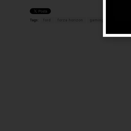
Tags:
ford
forza horizon
gaming
ranger rap