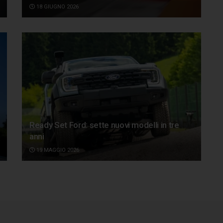
18 GIUGNO 2026
Ready Set Ford: sette nuovi modelli in tre
anni
19 MAGGIO 2026