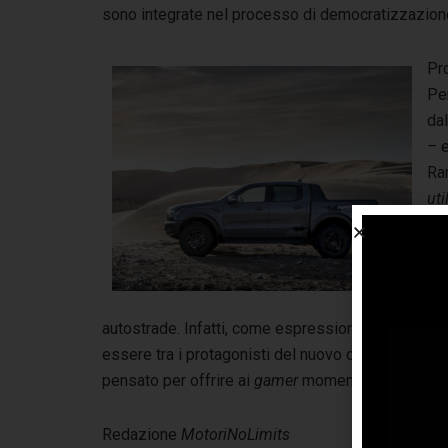
sono integrate nel processo di democratizzazione
Pro
Pe
dal
–
e
Ra
uti
sta
imp
acc
gui
autostrade. Infatti, come espressione della sua a
essere tra i protagonisti del nuovo capitolo dell
pensato per offrire ai
gamer
momenti di pura adrena
Redazione
MotoriNoLimits