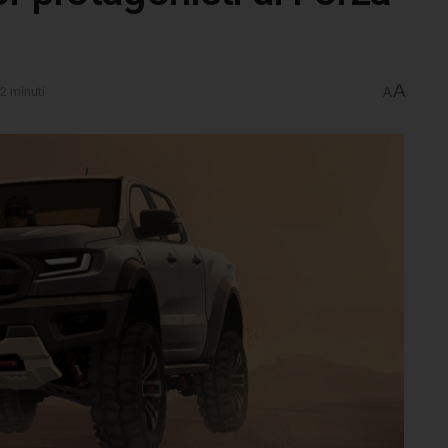
A
 2 minuti
A