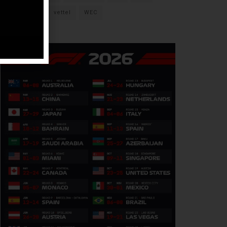
verstappen
vettel
WEC