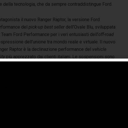
 della tecnologia, che da sempre contraddistingue Ford.
tagonista il nuovo Ranger Raptor, la versione Ford
rformance del
pick-up best seller
dell’Ovale Blu, sviluppata
 Team Ford Performance per i veri entusiasti dell’
off-road
spressione dell’unione tra mondo reale e virtuale. Il nuovo
nger Raptor è la declinazione performance del
vehicle
lity
più apprezzato dai clienti italiani. Le sospensioni sono
te realizzate per garantire prestazioni ottimali durante gli
ieghi più gravosi, come ad esempio l’utilizzo su superfici
identate, ma offrire, al contempo, un’esperienza di una
da fluida in caso di utilizzo su aree urbane o su
nima performance, il Ranger Raptor è stato scelto per
’entusiasmante gioco di corse
Forza Horizon 4
per
Xbox
lina anche nei circuiti virtuali.