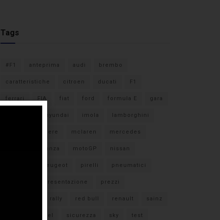
Tags
#F1
anteprima
audi
brembo
caratteristiche
citroen
ducati
F1
ferrari
FIA
fiat
ford
formula E
gara
hamilton
hyundai
imola
lamborghini
leclerc
libere
mclaren
mercedes
milano
monza
motoGP
nissan
orari TV
peugeot
pirelli
pneumatici
porsche
presentazione
prezzi
qualifiche
rally
red bull
renault
sainz
sebastian vettel
sicurezza
sky
test