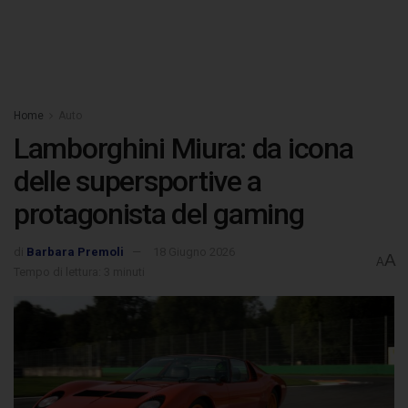
Home
Auto
Lamborghini Miura: da icona
delle supersportive a
protagonista del gaming
di
Barbara Premoli
18 Giugno 2026
A
A
Tempo di lettura: 3 minuti