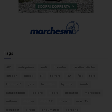
Tags
#F1
anteprima
audi
brembo
caratteristiche
citroen
ducati
F1
ferrari
FIA
fiat
ford
formula E
gara
hamilton
hyundai
imola
lamborghini
leclerc
libere
mclaren
mercedes
milano
monza
motoGP
nissan
orari TV
peugeot
pirelli
pneumatici
porsche