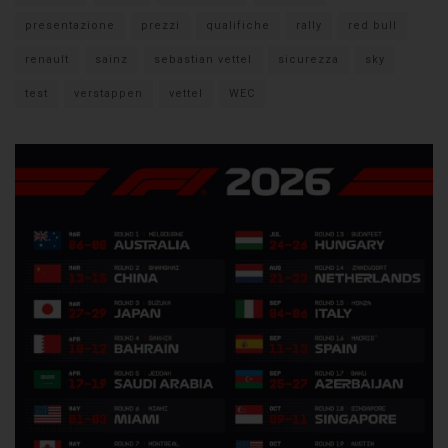
presentazione
prezzi
qualifiche
rally
red bull
renault
sainz
sebastian vettel
sicurezza
sky
test
verstappen
vettel
WEC