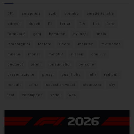
#F1
anteprima
audi
brembo
caratteristiche
citroen
ducati
F1
ferrari
FIA
fiat
ford
formula E
gara
hamilton
hyundai
imola
lamborghini
leclerc
libere
mclaren
mercedes
milano
monza
motoGP
nissan
orari TV
peugeot
pirelli
pneumatici
porsche
presentazione
prezzi
qualifiche
rally
red bull
renault
sainz
sebastian vettel
sicurezza
sky
test
verstappen
vettel
WEC