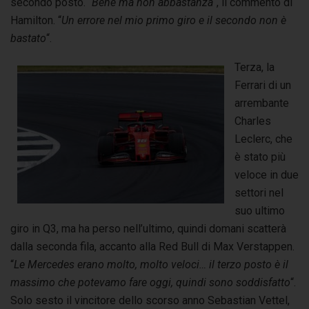
secondo posto. “
Bene ma non abbastanza
“, il commento di
Hamilton. “
Un errore nel mio primo giro e il secondo non è
bastato
“.
Terza, la
Ferrari di un
arrembante
Charles
Leclerc, che
è stato più
veloce in due
settori nel
suo ultimo
giro in Q3, ma ha perso nell’ultimo, quindi domani scatterà
dalla seconda fila, accanto alla Red Bull di Max Verstappen.
“
Le Mercedes erano molto, molto veloci… il terzo posto è il
massimo che potevamo fare oggi, quindi sono soddisfatto
“.
Solo sesto il vincitore dello scorso anno Sebastian Vettel,