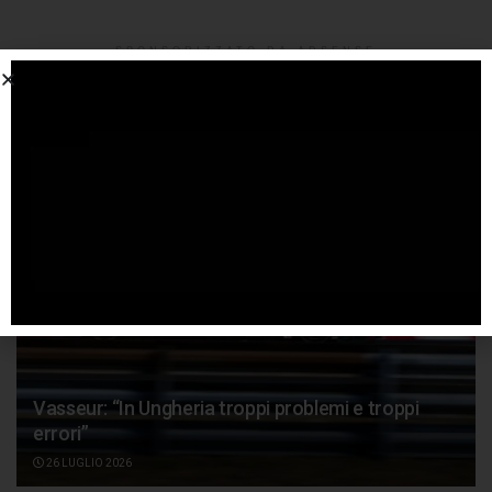
SPONSORIZZATO DA ADSENSE
Articoli
correlati
Vasseur: “In Ungheria troppi problemi e troppi
errori”
26 LUGLIO 2026