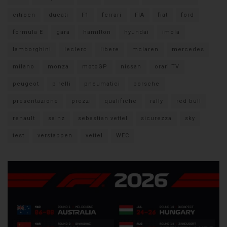
citroen
ducati
F1
ferrari
FIA
fiat
ford
formula E
gara
hamilton
hyundai
imola
lamborghini
leclerc
libere
mclaren
mercedes
milano
monza
motoGP
nissan
orari TV
peugeot
pirelli
pneumatici
porsche
presentazione
prezzi
qualifiche
rally
red bull
renault
sainz
sebastian vettel
sicurezza
sky
test
verstappen
vettel
WEC