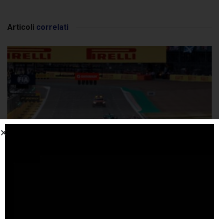
Articoli
correlati
Kristensen difende le regole 2026: “Le gare non
sono artificiali”
6 AGOSTO 2026