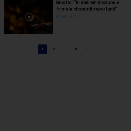
Binotto: “In Bahrain trazione e
frenata elementi importanti”
1 APRILE 2019
1
2
…
9