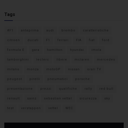
Tags
#F1
anteprima
audi
brembo
caratteristiche
citroen
ducati
F1
ferrari
FIA
fiat
ford
formula E
gara
hamilton
hyundai
imola
lamborghini
leclerc
libere
mclaren
mercedes
milano
monza
motoGP
nissan
orari TV
peugeot
pirelli
pneumatici
porsche
presentazione
prezzi
qualifiche
rally
red bull
renault
sainz
sebastian vettel
sicurezza
sky
test
verstappen
vettel
WEC