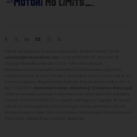
Editore | proprietario | direttore responsabile: Barbara Premoli - Email:
redazione@motorinolimits.com
- P. IVA 03397990122 - Anno XIII - ©
Copyright MotoriNoLimits 2013-2026 - Tutti i diritti riservati
MotoriNoLimits è un periodico telematico di informazione aggiornato
quotidianamente su auto, Formula 1, motorsport, moto, turismo, stili di vita
e motori in genere - Registrazione Tribunale di Busto Arsizio (VA) n. 03/17
del 11/04/2017 -
Informativa Cookies
|
Advertising
|
Disclaimer
|
Note Legali
| Tutto il materiale contenuto in MotoriNoLimits (MotoriNoLimits di Barbara
Premoli - P.IVA 03397990122) è soggetto alle leggi sul Copyright © | Se non
indicato in modo esplicito, tutte le immagini sul sito provengono dai siti
stampa di team e Case, che ne concedono la licenza per utilizzo editoriale
Webmaster: Stefano Boeri | Provider: Aruba Spa