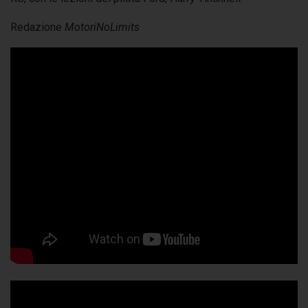
Redazione
MotoriNoLimits