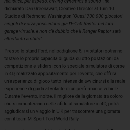
realistica, per aspetto, driving dynamics e sound
”, ha
dichiarato Dan Greenawalt, Creative Director at Turn 10
Studios di Redmond, Washington “
Quasi 700.000 giocatori
singoli di Forza possiedono già l’F-150 Raptor nel loro
garage virtuale, e non c’è dubbio che il Ranger Raptor sarà
altrettanto ambito
”.
Presso lo stand Ford, nel padiglione 8, i visitatori potranno
testare le proprie capacità di guida su otto postazioni da
competizione e sfidarsi con lo speciale simulatore di corse
in 4D, realizzato appositamente per l’evento, che offrirà
un’esperienza di gioco tanto intensa da avvicinarsi alla reale
experience di guida al volante di un performance vehicle.
Durante l’evento, inoltre, il migliore della giornata tra coloro
che si cimenteranno nelle sfide al simulatore in 4D, potrà
aggiudicarsi un viaggio in U.K per trascorrere una giornata
con il team M-Sport Ford World Rally.