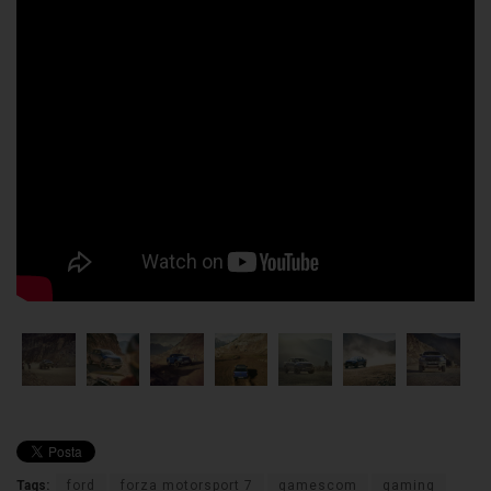
Tags:
ford
forza motorsport 7
gamescom
gaming