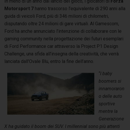
In meno di un anno dal lancio del gioco, i giocatori di
Forza
Motorsport 7
hanno trascorso l’equivalente di 290 anni alla
guida di veicoli Ford, più di 346 milioni di chilometri,
disputando oltre 24 milioni di gare virtuali. Al Gamescom,
Ford ha anche annunciato l’intenzione di collaborare con le
gaming community nella progettazione dei futuri esemplari
di Ford Performance car attraverso la Project P1 Design
Challenge, una sfida all’insegna della creatività, che verrà
lanciata dall’Ovale Blu, entro la fine dell’anno.
“
I baby
boomers si
innamoraron
o delle auto
sportive
mentre la
Generazione
X ha guidato il boom dei SUV. I millennial sono più attenti