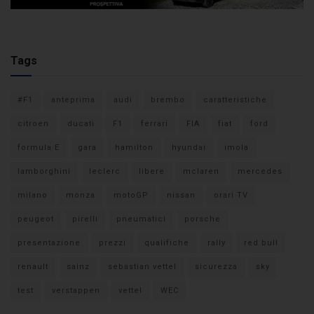
Tags
#F1
anteprima
audi
brembo
caratteristiche
citroen
ducati
F1
ferrari
FIA
fiat
ford
formula E
gara
hamilton
hyundai
imola
lamborghini
leclerc
libere
mclaren
mercedes
milano
monza
motoGP
nissan
orari TV
peugeot
pirelli
pneumatici
porsche
presentazione
prezzi
qualifiche
rally
red bull
renault
sainz
sebastian vettel
sicurezza
sky
test
verstappen
vettel
WEC