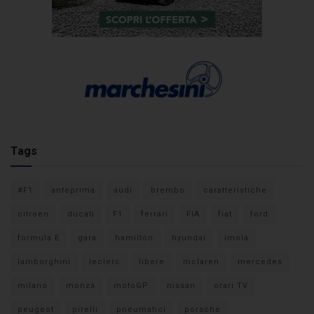
Tags
#F1
anteprima
audi
brembo
caratteristiche
citroen
ducati
F1
ferrari
FIA
fiat
ford
formula E
gara
hamilton
hyundai
imola
lamborghini
leclerc
libere
mclaren
mercedes
milano
monza
motoGP
nissan
orari TV
peugeot
pirelli
pneumatici
porsche