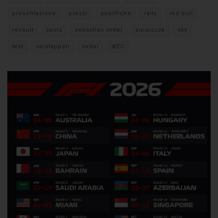
presentazione
prezzi
qualifiche
rally
red bull
renault
sainz
sebastian vettel
sicurezza
sky
test
verstappen
vettel
WEC