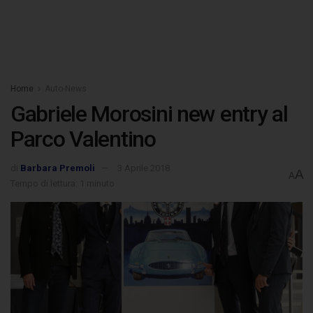
Home
Auto-News
Gabriele Morosini new entry al
Parco Valentino
di
Barbara Premoli
3 Aprile 2018
A
A
Tempo di lettura: 1 minuto