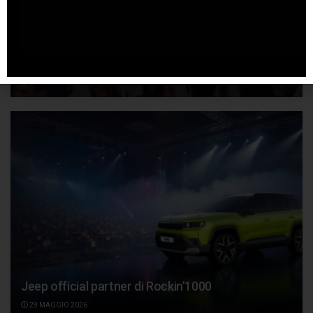
Svelati i brand di Salone Auto Torino 2026: oltre
40 Case presenti
29 LUGLIO 2026
Jeep official partner di Rockin’1000
29 MAGGIO 2026