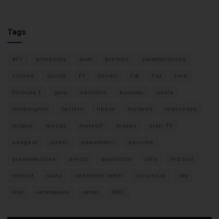
Tags
#F1
anteprima
audi
brembo
caratteristiche
citroen
ducati
F1
ferrari
FIA
fiat
ford
formula E
gara
hamilton
hyundai
imola
lamborghini
leclerc
libere
mclaren
mercedes
milano
monza
motoGP
nissan
orari TV
peugeot
pirelli
pneumatici
porsche
presentazione
prezzi
qualifiche
rally
red bull
renault
sainz
sebastian vettel
sicurezza
sky
test
verstappen
vettel
WEC