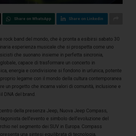
Share on WhatsApp
Share on Linkedin
nde rock band del mondo, che è pronta a esibirsi sabato 30
rdinaria esperienza musicale che si prospetta come uno
usicisti che suonano insieme in perfetta sincronia,
 globale, capace di trasformare un concerto in
ica, energia e condivisione si fondono in un’unica, potente
l proprio legame con il mondo della cultura contemporanea
re un progetto che incarna valori di comunità, inclusione e
 il DNA del brand.
 centro della presenza Jeep, Nuova Jeep Compass,
otagonista dell’evento e simbolo dell’evoluzione del
rchio nel segmento dei SUV in Europa. Compass
presenta una sintesi equilibrata di tecnologia,