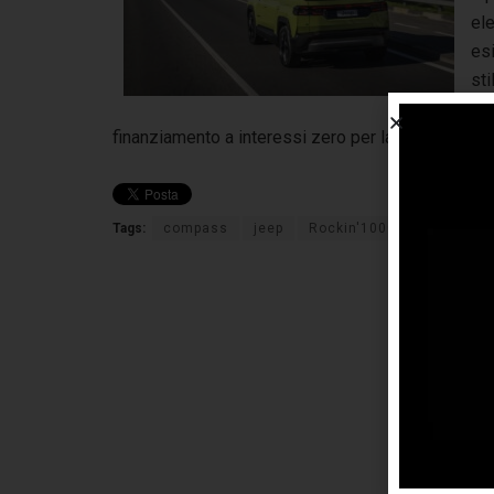
ele
es
st
co
finanziamento a interessi zero per la versione e
Tags:
compass
jeep
Rockin'1000
torino