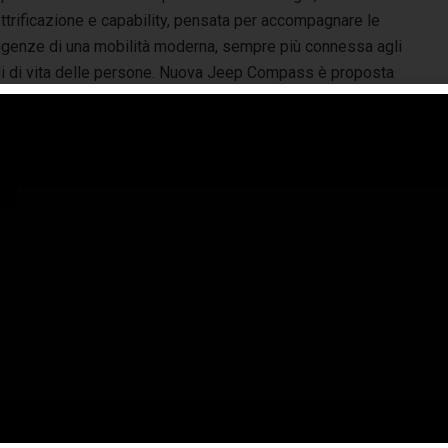
ttrificazione e capability, pensata per accompagnare le
igenze di una mobilità moderna, sempre più connessa agli
ili di vita delle persone. Nuova Jeep Compass è proposta
n 5.000 euro di supervalutazione dell’usato e
-Hybrid 145 CV.