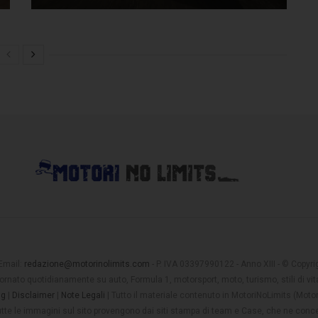
 Email:
redazione@motorinolimits.com
- P. IVA 03397990122 - Anno XIII - © Copyrigh
rnato quotidianamente su auto, Formula 1, motorsport, moto, turismo, stili di vita
ng
|
Disclaimer
|
Note Legali
| Tutto il materiale contenuto in MotoriNoLimits (Mot
 tutte le immagini sul sito provengono dai siti stampa di team e Case, che ne conce