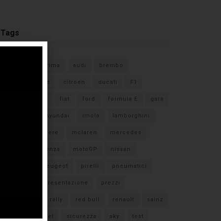
Tags
#F1
anteprima
audi
brembo
caratteristiche
citroen
ducati
F1
ferrari
FIA
fiat
ford
formula E
gara
hamilton
hyundai
imola
lamborghini
leclerc
libere
mclaren
mercedes
milano
monza
motoGP
nissan
orari TV
peugeot
pirelli
pneumatici
porsche
presentazione
prezzi
qualifiche
rally
red bull
renault
sainz
sebastian vettel
sicurezza
sky
test