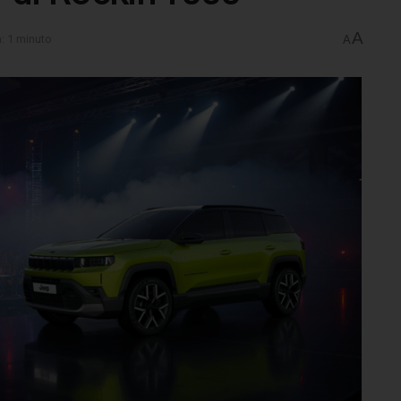
A
a: 1 minuto
A