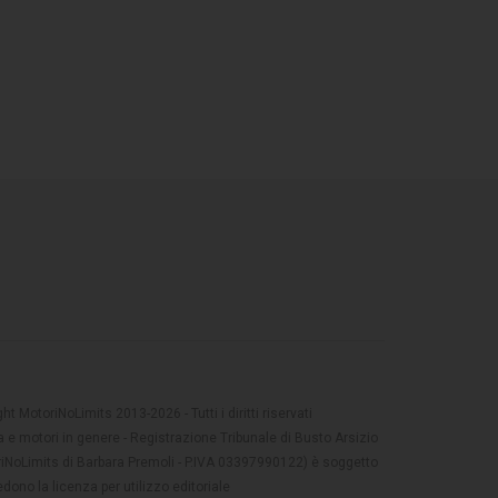
t MotoriNoLimits 2013-2026 - Tutti i diritti riservati
 e motori in genere - Registrazione Tribunale di Busto Arsizio
oriNoLimits di Barbara Premoli - P.IVA 03397990122) è soggetto
dono la licenza per utilizzo editoriale