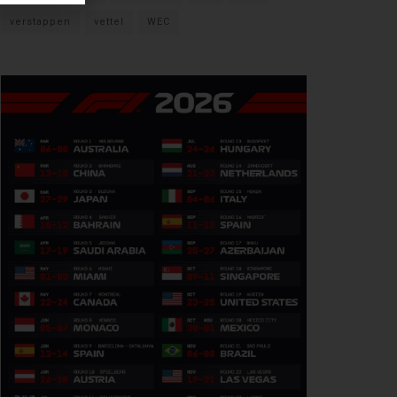
verstappen
vettel
WEC