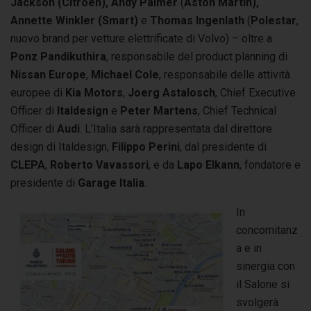
Jackson
(
Citroën),
Andy Palmer
(
Aston Martin),
Annette Winkler (Smart)
e
Thomas Ingenlath
(
P
olestar
,
nuovo brand per vetture elettrificate di Volvo) – oltre a
Ponz Pandikuthira
, responsabile del product planning di
Nissan Europe
,
Michael Cole
, responsabile delle attività
europee di
Kia Motors
,
Joerg Astalosch
, Chief Executive
Officer di
Italdesign
e
Peter Martens
, Chief Technical
Officer di
Audi
. L’Italia sarà rappresentata dal direttore
design di Italdesign,
Filippo Perini
, dal presidente di
CLEPA
,
Roberto Vavassori
, e da
Lapo Elkann
, fondatore e
presidente di
Garage Italia
.
In
concomitanz
a e in
sinergia con
il Salone si
svolgerà