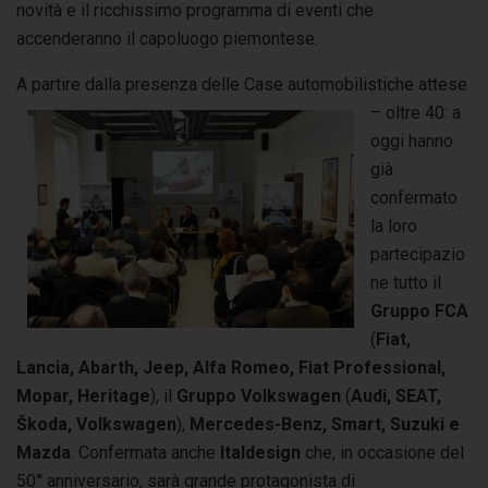
novità e il ricchissimo programma di eventi che
accenderanno il capoluogo piemontese.
A partire dalla presenza de
lle Case automobilistiche attese
– oltre 40: a
oggi hanno
già
confermato
la loro
partecipazio
ne tutto il
Gruppo FCA
(
Fiat,
Lancia, Abarth, Jeep, Alfa Romeo, Fiat Professional,
Mopar, Heritage
), il
Gruppo Volkswagen
(
Audi, SEAT,
Škoda, Volkswagen
),
Mercedes-Benz, Smart,
Suzuki e
Mazda
. Confermata anche
Italdesign
che, in occasione del
50° anniversario, sarà grande protagonista di