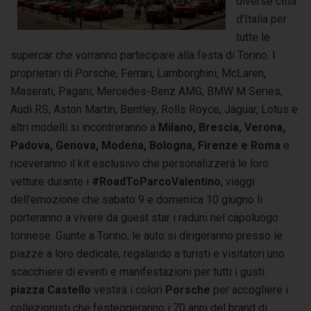
diverse città
d’Italia per
tutte le
supercar che vorranno partecipare alla festa di Torino. I
proprietari di Porsche, Ferrari, Lamborghini, McLaren,
Maserati, Pagani, Mercedes-Benz AMG, BMW M Series,
Audi RS, Aston Martin, Bentley, Rolls Royce, Jaguar, Lotus e
altri modelli si incontreranno a
Milano, Brescia, Verona,
Padova, Genova, Modena, Bologna, Firenze e Roma
e
riceveranno il kit esclusivo che personalizzerà le loro
vetture durante i
#RoadToParcoValentino
, viaggi
dell’emozione che sabato 9 e domenica 10 giugno li
porteranno a vivere da guest star i raduni nel capoluogo
torinese. Giunte a Torino, le auto si dirigeranno presso le
piazze a loro dedicate, regalando a turisti e visitatori uno
scacchiere di eventi e manifestazioni per tutti i gusti:
piazza Castello
vestirà i colori
Porsche
per accogliere i
collezionisti che festeggeranno i 70 anni del brand di