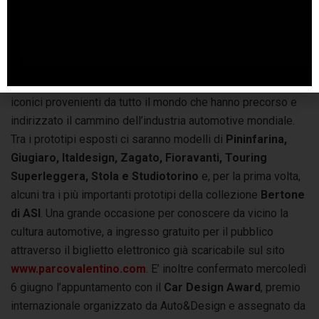
Torino si trasformerà anche in capitale del car design:
accanto alle novità commerciali esposte lungo i viali di
Parco Valentino, sarà allestita la
mostra di prototipi, one-
off e vetture speciali
a Torino Esposizioni
e il pubblico
potrà passeggiare tra la storia del car design, tra modelli
iconici provenienti da tutto il mondo che hanno precorso e
indirizzato il cammino dell’industria automotive mondiale.
Tra i prototipi esposti ci saranno modelli di
Pininfarina,
Giugiaro, Italdesign, Zagato, Fioravanti, Touring
Superleggera, Stola e Studiotorino
e, per la prima volta,
alcuni tra i più importanti prototipi della collezione
Bertone
di ASI
. Una grande occasione per conoscere da vicino la
cultura automotive, a ingresso gratuito per il pubblico
attraverso il biglietto elettronico già scaricabile sul sito
www.parcovalentino.com
. E’ inoltre confermato mercoledì
6 giugno l’appuntamento con il
Car Design Award
, premio
internazionale organizzato da Auto&Design e assegnato da