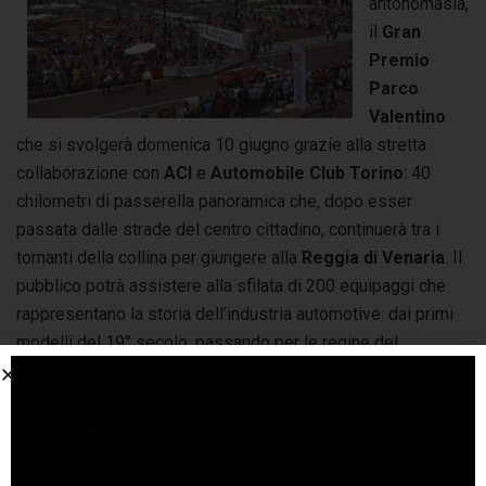
antonomasia,
il
Gran
Premio
Parco
Valentino
che si svolgerà domenica 10 giugno grazie alla stretta
collaborazione con
ACI
e
Automobile Club Torino
: 40
chilometri di passerella panoramica che, dopo esser
passata dalle strade del centro cittadino, continuerà tra i
tornanti della collina per giungere alla
Reggia di Venaria
. Il
pubblico potrà assistere alla sfilata di 200 equipaggi che
rappresentano la storia dell’industria automotive: dai primi
modelli del 19° secolo, passando per le regine del
motorsport, fino a giungere alle rappresentanti del presente
e del futuro immediato. Il Gran Premio sarà raccontato in
diretta dagli speaker di
Radio Monte Carlo
, radio ufficiale
della 4ª edizione del Salone dell’Auto Parco Valentino.