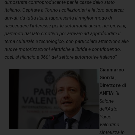
dimostrata controproducente per le casse dello stato
italiano. Ospitare a Torino i collezionisti e le loro supercar,
arrivati da tutta Italia, rappresenta il miglior modo di
riaccendere l
’interesse per le automobili anche nei giovani,
partendo dal lato emotivo per arrivare ad approfondire il
tema culturale e tecnologico, con particolare attenzione alle
nuo
ve motorizzazioni elettriche e ibride e contribuendo,
così, al rilancio a 360° del settore automotive italiano
”.
Gianmarco
Giorda,
Direttore di
ANFIA
: “
Il
Salone
dell’Auto
Parco
Valentino
sintetizza in