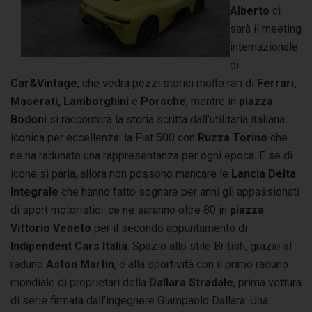
Alberto
ci
sarà il meeting
internazionale
di
Car&Vintage
, che vedrà pezzi storici molto rari di
Ferrari,
Maserati, Lamborghini
e
Porsche
, mentre in
piazza
Bodoni
si racconterà la storia scritta dall’utilitaria italiana
iconica per eccellenza: la Fiat 500 con
Ruzza Torino
che
ne ha radunato una rappresentanza per ogni epoca. E se di
icone si parla, allora non possono mancare le
Lancia Delta
Integrale
che hanno fatto sognare per anni gli appassionati
di sport motoristici: ce ne saranno oltre 80 in
piazza
Vittorio Veneto
per il secondo appuntamento di
Indipendent Cars Italia
. Spazio allo stile British, grazie al
raduno
Aston Martin
, e alla sportività con il primo raduno
mondiale di proprietari della
Dallara Stradale
, prima vettura
di serie firmata dall’ingegnere Giampaolo Dallara. Una