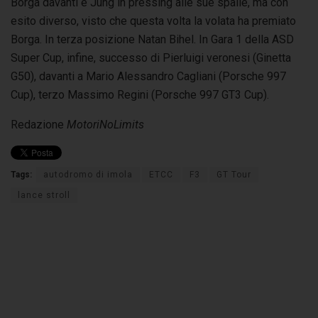
Borga davanti e Jung in pressing alle sue spalle, ma con
esito diverso, visto che questa volta la volata ha premiato
Borga. In terza posizione Natan Bihel. In Gara 1 della ASD
Super Cup, infine, successo di Pierluigi veronesi (Ginetta
G50), davanti a Mario Alessandro Cagliani (Porsche 997
Cup), terzo Massimo Regini (Porsche 997 GT3 Cup).
Redazione
MotoriNoLimits
Tags:
autodromo di imola
ETCC
F3
GT Tour
lance stroll