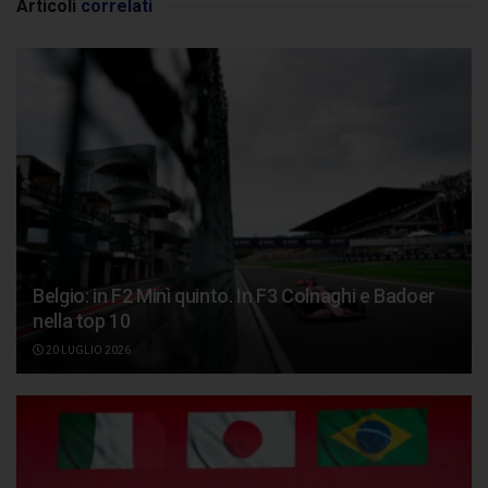
Articoli
correlati
Belgio: in F2 Minì quinto. In F3 Colnaghi e Badoer
nella top 10
20 LUGLIO 2026