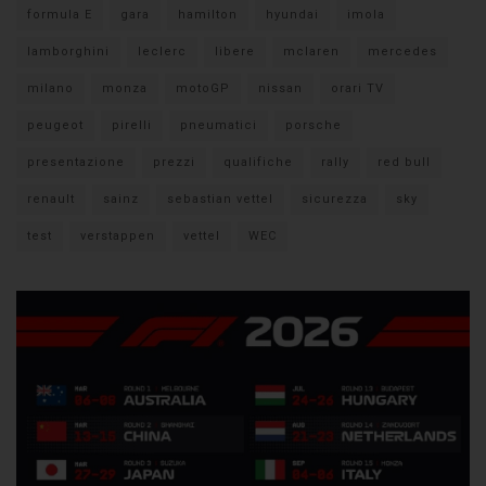
formula E
gara
hamilton
hyundai
imola
lamborghini
leclerc
libere
mclaren
mercedes
milano
monza
motoGP
nissan
orari TV
peugeot
pirelli
pneumatici
porsche
presentazione
prezzi
qualifiche
rally
red bull
renault
sainz
sebastian vettel
sicurezza
sky
test
verstappen
vettel
WEC