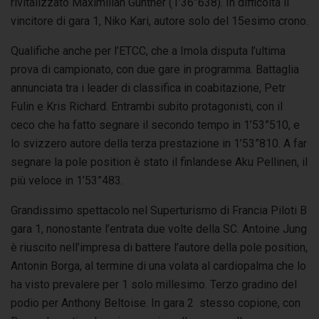
rivitalizzato Maximilian Gunther (1’36”638). In difficoltà il
vincitore di gara 1, Niko Kari, autore solo del 15esimo crono.
Qualifiche anche per l’ETCC, che a Imola disputa l’ultima
prova di campionato, con due gare in programma. Battaglia
annunciata tra i leader di classifica in coabitazione, Petr
Fulin e Kris Richard. Entrambi subito protagonisti, con il
ceco che ha fatto segnare il secondo tempo in 1’53”510, e
lo svizzero autore della terza prestazione in 1’53”810. A far
segnare la pole position è stato il finlandese Aku Pellinen, il
più veloce in 1’53”483.
Grandissimo spettacolo nel Superturismo di Francia Piloti B
gara 1, nonostante l’entrata due volte della SC. Antoine Jung
è riuscito nell’impresa di battere l’autore della pole position,
Antonin Borga, al termine di una volata al cardiopalma che lo
ha visto prevalere per 1 solo millesimo. Terzo gradino del
podio per Anthony Beltoise. In gara 2 stesso copione, con