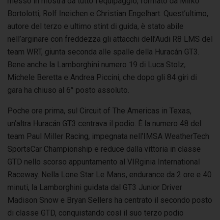
messo in mostra da tutto l’equipaggio, formato da Mirko
Bortolotti, Rolf Ineichen e Christian Engelhart. Quest’ultimo,
autore del terzo e ultimo stint di guida, è stato abile
nell’arginare con freddezza gli attacchi dell’Audi R8 LMS del
team WRT, giunta seconda alle spalle della Huracán GT3.
Bene anche la Lamborghini numero 19 di Luca Stolz,
Michele Beretta e Andrea Piccini, che dopo gli 84 giri di
gara ha chiuso al 6° posto assoluto.
Poche ore prima, sul Circuit of The Americas in Texas,
un’altra Huracán GT3 centrava il podio. È la numero 48 del
team Paul Miller Racing, impegnata nell’IMSA WeatherTech
SportsCar Championship e reduce dalla vittoria in classe
GTD nello scorso appuntamento al VIRginia International
Raceway. Nella Lone Star Le Mans, endurance da 2 ore e 40
minuti, la Lamborghini guidata dal GT3 Junior Driver
Madison Snow e Bryan Sellers ha centrato il secondo posto
di classe GTD, conquistando così il suo terzo podio