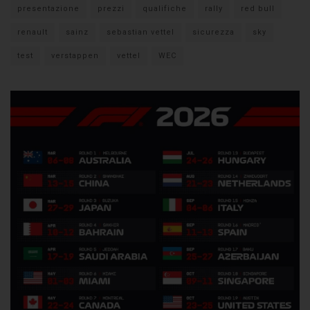
presentazione
prezzi
qualifiche
rally
red bull
renault
sainz
sebastian vettel
sicurezza
sky
test
verstappen
vettel
WEC