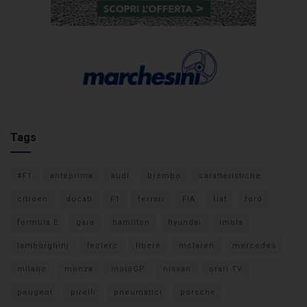
Tags
#F1
anteprima
audi
brembo
caratteristiche
citroen
ducati
F1
ferrari
FIA
fiat
ford
formula E
gara
hamilton
hyundai
imola
lamborghini
leclerc
libere
mclaren
mercedes
milano
monza
motoGP
nissan
orari TV
peugeot
pirelli
pneumatici
porsche