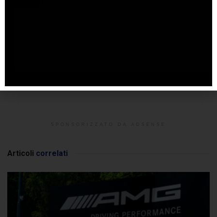
SPONSORIZZATO DA ADSENSE
Articoli
correlati