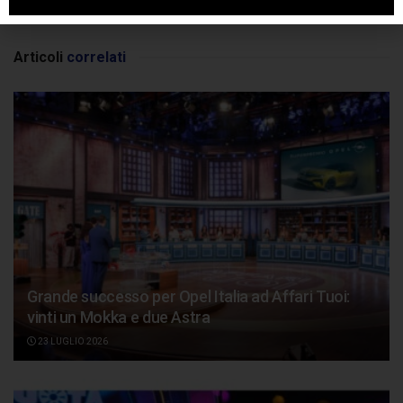
SPONSORIZZATO DA ADSENSE
Articoli
correlati
Grande successo per Opel Italia ad Affari Tuoi:
vinti un Mokka e due Astra
23 LUGLIO 2026