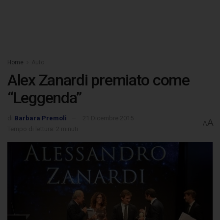
Home
Auto
Alex Zanardi premiato come
“Leggenda”
di
Barbara Premoli
21 Dicembre 2015
A
A
Tempo di lettura: 2 minuti