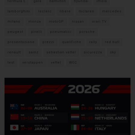
formula E
gara
hamilton
hyundai
imola
lamborghini
leclerc
libere
mclaren
mercedes
milano
monza
motoGP
nissan
orari TV
peugeot
pirelli
pneumatici
porsche
presentazione
prezzi
qualifiche
rally
red bull
renault
sainz
sebastian vettel
sicurezza
sky
test
verstappen
vettel
WEC