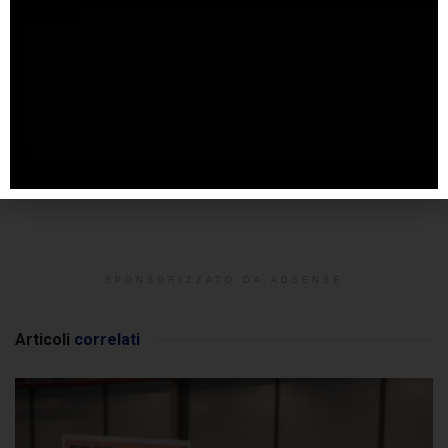
SPONSORIZZATO DA ADSENSE
Articoli
correlati