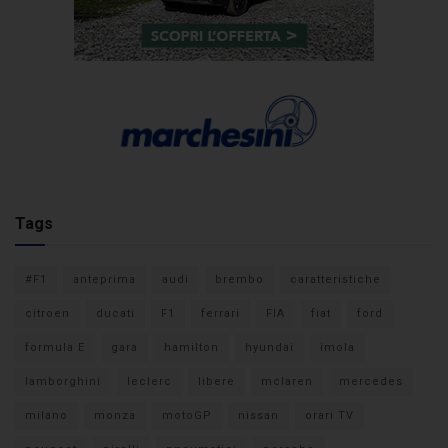
Tags
#F1
anteprima
audi
brembo
caratteristiche
citroen
ducati
F1
ferrari
FIA
fiat
ford
formula E
gara
hamilton
hyundai
imola
lamborghini
leclerc
libere
mclaren
mercedes
milano
monza
motoGP
nissan
orari TV