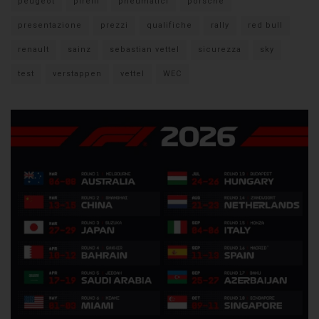
peugeot
pirelli
pneumatici
porsche
presentazione
prezzi
qualifiche
rally
red bull
renault
sainz
sebastian vettel
sicurezza
sky
test
verstappen
vettel
WEC