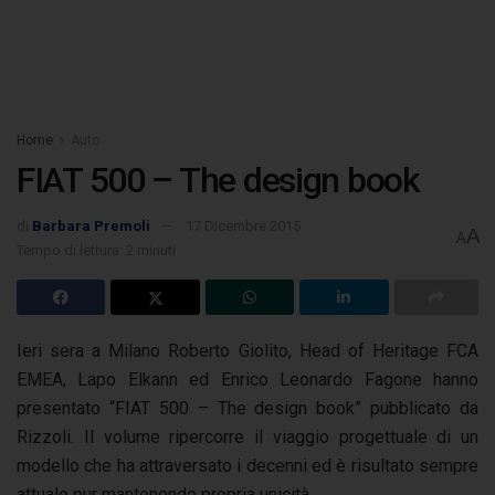
Home
Auto
FIAT 500 – The design book
di
Barbara Premoli
17 Dicembre 2015
A
A
Tempo di lettura: 2 minuti
Ieri sera a Milano Roberto Giolito, Head of Heritage FCA
EMEA, Lapo Elkann ed Enrico Leonardo Fagone hanno
presentato “FIAT 500 – The design book”
pubblicato da
Rizzoli. Il volume ripercorre il viaggio progettuale di un
modello che ha attraversato i decenni ed è risultato sempre
attuale pur mantenendo propria unicità.