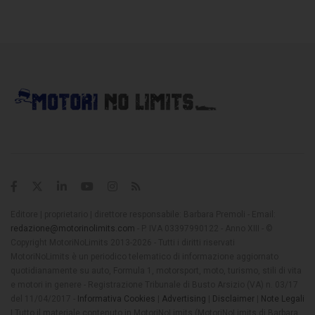
Editore | proprietario | direttore responsabile: Barbara Premoli - Email:
redazione@motorinolimits.com
- P. IVA 03397990122 - Anno XIII - ©
Copyright MotoriNoLimits 2013-2026 - Tutti i diritti riservati
MotoriNoLimits è un periodico telematico di informazione aggiornato
quotidianamente su auto, Formula 1, motorsport, moto, turismo, stili di vita
e motori in genere - Registrazione Tribunale di Busto Arsizio (VA) n. 03/17
del 11/04/2017 -
Informativa Cookies
|
Advertising
|
Disclaimer
|
Note Legali
| Tutto il materiale contenuto in MotoriNoLimits (MotoriNoLimits di Barbara