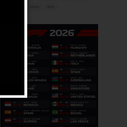
verstappen
vettel
WEC