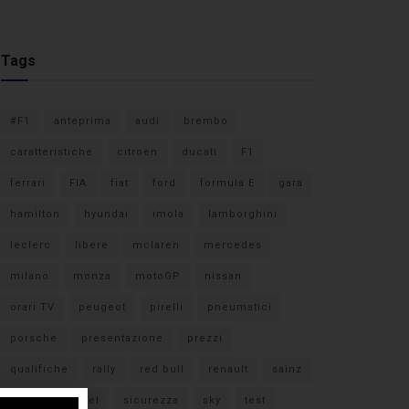
Tags
#F1
anteprima
audi
brembo
caratteristiche
citroen
ducati
F1
ferrari
FIA
fiat
ford
formula E
gara
hamilton
hyundai
imola
lamborghini
leclerc
libere
mclaren
mercedes
milano
monza
motoGP
nissan
orari TV
peugeot
pirelli
pneumatici
porsche
presentazione
prezzi
qualifiche
rally
red bull
renault
sainz
sebastian vettel
sicurezza
sky
test