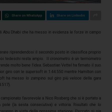
Share on WhatsApp
Share on Linkedin
P di Abu Dhabi che ha messo in evidenza le forze in campo
perare riprendendosi il secondo posto in classifica proprio
o coi tedeschi resta ampio. Il cronometro è un termometro
rende molto bene l’idea. Sebastian Vettel ha
firmato il suo
ior giro con le supersoft in 1.44.550 mentre Hamilton con
oft ha messo lo zampino sul giro più veloce della gara
4.517).
 campionato favorevole a Nico Rosberg che si è portato a
 pole (la sesta consecutiva) e vittoria. Risultati che lo
nceranno in vista della prossima stagione. Peccato si sia