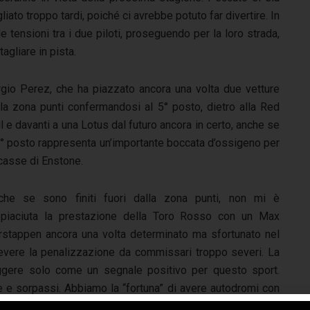
liato troppo tardi, poiché ci avrebbe potuto far divertire. In
 tensioni tra i due piloti, proseguendo per la loro strada,
agliare in pista.
Sergio Perez, che ha piazzato ancora una volta due
vetture
lla zona punti confermandosi al 5° posto, dietro alla Red
l e davanti a una Lotus dal futuro ancora in certo, anche se
 6° posto rappresenta un’importante boccata d’ossigeno per
 casse di Enstone.
che se sono finiti fuori dalla zona punti, non mi è
spiaciuta la prestazione della Toro Rosso con un Max
rstappen ancora una volta determinato ma sfortunato nel
cevere la penalizzazione da commissari troppo severi. La
ggere solo come un segnale positivo per questo sport.
e e sorpassi. Abbiamo la “fortuna” di avere autodromi con
i vedere sorpassi e dare la possibilità ai piloti di lottare