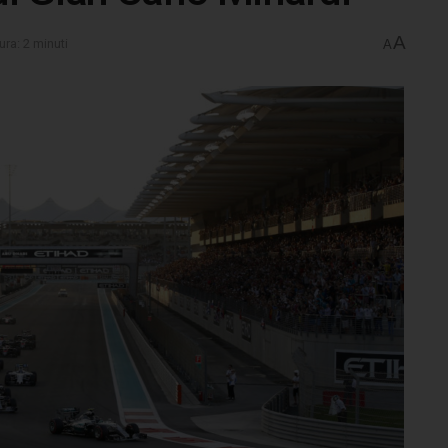
A
ura: 2 minuti
A