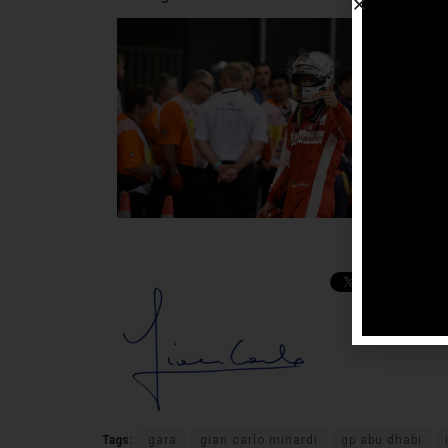
libe
per 
spor
casa
otti
Da m
chiu
più 
Tags:
gara
gian carlo minardi
gp abu dhabi