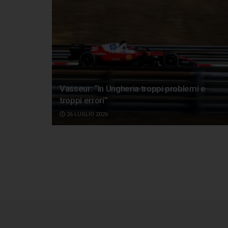
Vasseur: “In Ungheria troppi problemi e
troppi errori”
26 LUGLIO 2026