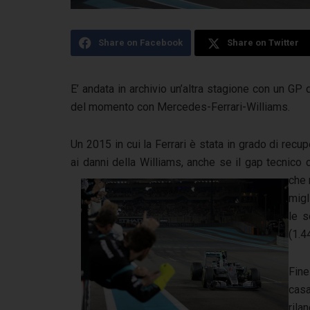
Share on Facebook
Share on Twitter
E’ andata in archivio un’altra stagione con un G
del momento con Mercedes-Ferrari-Williams.
Un 2015 in cui la Ferrari è stata in grado di recu
ai danni della Williams, anche se il gap tecnic
che 
migl
le s
(1.4
Fine
casa
rila