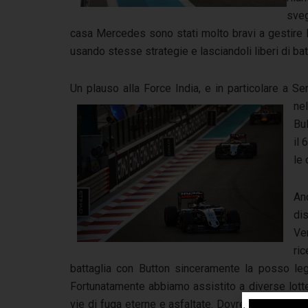
sveg
casa Mercedes sono stati molto bravi a gestire le
usando stesse strategie e lasciandoli liberi di batt
Un plauso alla Force India, e in particolare a 
ne
Bul
il
le
An
di
Ve
ri
battaglia con Button sinceramente la posso le
Fortunatamente abbiamo assistito a diverse lott
vie di fuga eterne e asfaltate. Dovrebbero lasciarc