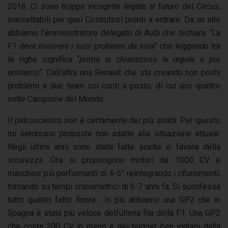
2016. Ci sono troppe incognite legate al futuro del Circus,
inaccettabili per quei Costruttori pronti a entrare. Da un alto
abbiamo l’amministratore delegato di Audi che dichiara: “
La
F1 deve risolvere i suoi problemi da sola
” che leggendo tra
le righe significa “
prima si chiariscono le regole e poi
entriamo
“. Dall’altra una Renault che sta creando non pochi
problemi a due team coi conti a posto, di cui uno quattro
volte Campione del Mondo.
Il palcoscenico non è certamente dei più solidi. Per questo
mi sembrano proposte non adatte alla situazione attuale.
Negli ultimi anni sono state fatte scelte in favore della
sicurezza. Ora si propongono motori da 1000 CV e
macchine più performanti di 4-5” reintegrando i rifornimenti,
tornando su tempi cronometrici di 6-7 anni fa. Si sconfessa
tutto quanto fatto finora… In più abbiamo una GP2 che in
Spagna è stata più veloce dell’ultima fila della F1. Una GP2
che conta 200 CV in meno e dei budget ben lontani dalla