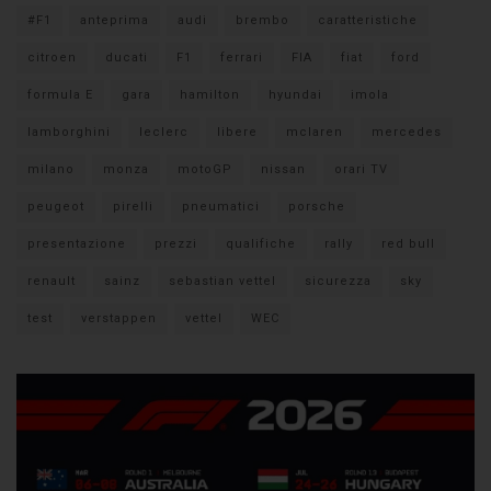
#F1
anteprima
audi
brembo
caratteristiche
citroen
ducati
F1
ferrari
FIA
fiat
ford
formula E
gara
hamilton
hyundai
imola
lamborghini
leclerc
libere
mclaren
mercedes
milano
monza
motoGP
nissan
orari TV
peugeot
pirelli
pneumatici
porsche
presentazione
prezzi
qualifiche
rally
red bull
renault
sainz
sebastian vettel
sicurezza
sky
test
verstappen
vettel
WEC