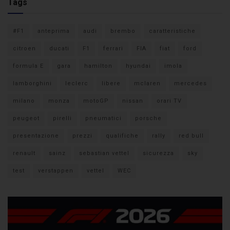
Tags
#F1
anteprima
audi
brembo
caratteristiche
citroen
ducati
F1
ferrari
FIA
fiat
ford
formula E
gara
hamilton
hyundai
imola
lamborghini
leclerc
libere
mclaren
mercedes
milano
monza
motoGP
nissan
orari TV
peugeot
pirelli
pneumatici
porsche
presentazione
prezzi
qualifiche
rally
red bull
renault
sainz
sebastian vettel
sicurezza
sky
test
verstappen
vettel
WEC