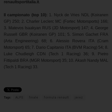
renaultsportitalia.it
.
Il campionato (top 10):
1. Nyck de Vries NDL (Koiranen
GP) 250; 2. Charler Leclerc MC (Fortec Motorsports) 166;
3. Matevos Isaakyan RUS (JD Motorsport) 147; 4. George
Russell GBR (Koiranen GP) 101; 5. Simon Gachet FRA
(Arta Engineering) 68; 6. Alessio Rovera ITA (Cram
Motorsport) 65; 7. Dario Capitanio ITA (BVM Racing) 54; 8.
Luke Chudleigh CDN (Tech 1 Racing) 36; 9. Pietro
Fittipaldi BRA (MGR Motorsport) 35; 10. Akash Nandy MAL
(Tech 1 Racing) 33.
Tags:
ALPS
finale
formula renault
jerez