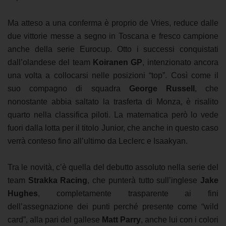
Ma atteso a una conferma è proprio de Vries, reduce dalle
due vittorie messe a segno in Toscana e fresco campione
anche della serie Eurocup. Otto i successi conquistati
dall’olandese del team
Koiranen GP
, intenzionato ancora
una volta a collocarsi nelle posizioni “top”. Così come il
suo compagno di squadra
George Russell
, che
nonostante abbia saltato la trasferta di Monza, è risalito
quarto nella classifica piloti. La matematica però lo vede
fuori dalla lotta per il titolo Junior, che anche in questo caso
verrà conteso fino all’ultimo da Leclerc e Isaakyan.
Tra le novità, c’è quella del debutto assoluto nella serie del
team
Strakka Racing
, che punterà tutto sull’inglese
Jake
Hughes
, completamente trasparente ai fini
dell’assegnazione dei punti perché presente come “wild
card”, alla pari del gallese
Matt Parry
, anche lui con i colori