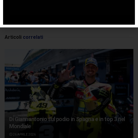
SPONSORIZZATO DA ADSENSE
Articoli
correlati
Di Giannantonio sul podio in Spagna e in top 3 nel
Mondiale
26 APRILE 2026