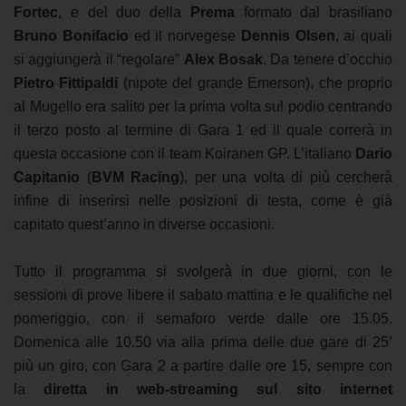
Fortec
, e del duo della
Prema
formato dal brasiliano
Bruno Bonifacio
ed il norvegese
Dennis Olsen
, ai quali
si aggiungerà il “regolare”
Alex Bosak
. Da tenere d’occhio
Pietro Fittipaldi
(nipote del grande Emerson), che proprio
al Mugello era salito per la prima volta sul podio centrando
il terzo posto al termine di Gara 1 ed il quale correrà in
questa occasione con il team Koiranen GP. L’italiano
Dario
Capitanio
(
BVM Racing
), per una volta di più cercherà
infine di inserirsi nelle posizioni di testa, come è già
capitato quest’anno in diverse occasioni.
Tutto il programma si svolgerà in due giorni, con le
sessioni di prove libere il sabato mattina e le qualifiche nel
pomeriggio, con il semaforo verde dalle ore 15.05.
Domenica alle 10.50 via alla prima delle due gare di 25’
più un giro, con Gara 2 a partire dalle ore 15, sempre con
la
diretta in web-streaming sul sito internet