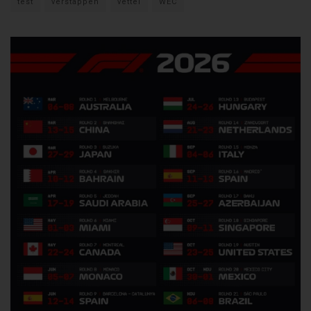
test
verstappen
vettel
WEC