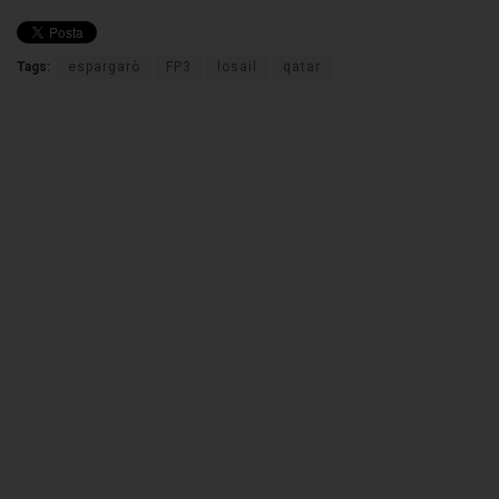
Tags:
espargarò
FP3
losail
qatar