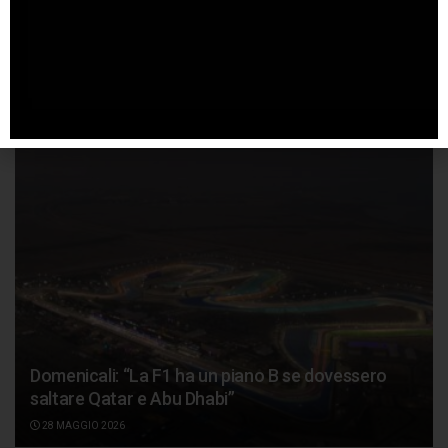
A Silverstone Pol Espargarò sostituisce
l’infortunato Vinales
4 AGOSTO 2026
Domenicali: “La F1 ha un piano B se dovessero
saltare Qatar e Abu Dhabi”
28 MAGGIO 2026