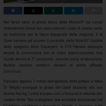
Nel terzo turno di prove libere della MotorGP sul Losail
International Circuit non sono mancati i colpi di scena, come
da tradizione per la tappa inaugurale della stagione. E la
Open sembra già essere il presente della MotoGP. Guidata
dallo spagnolo Aleix Espargarò, la FTR-Yamaha sbaraglia
ancora la concorrenza con un crono impressionante. Una
Ducati ancora in 2° posizione: stavolta tocca all’abruzzese
Andrea Iannone mettersi davanti al pilota ufficiale
Dovizioso.
Passano appena 7 minuti dall’apertura della pitlane e Mike
Di Meglio assaggia la ghiaia del Qatar assieme alla sua
Avintia Racing. I piloti iniziano così a forza ed è naturale che
vadano limite fino a sbagliare: una scivolata innocua per Cal
Crutchlow costringe i meccanici Ducati a lavorare sulla