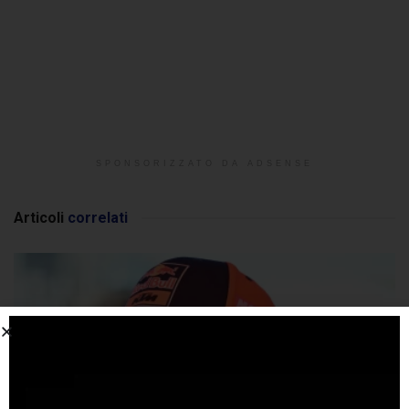
SPONSORIZZATO DA ADSENSE
Articoli
correlati