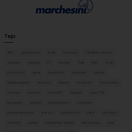
Tags
#F1
anteprima
audi
brembo
caratteristiche
citroen
ducati
F1
ferrari
FIA
fiat
ford
formula E
gara
hamilton
hyundai
imola
lamborghini
leclerc
libere
mclaren
mercedes
milano
monza
motoGP
nissan
orari TV
peugeot
pirelli
pneumatici
porsche
presentazione
prezzi
qualifiche
rally
red bull
renault
sainz
sebastian vettel
sicurezza
sky