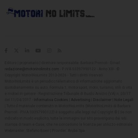
Editore | proprietario | direttore responsabile: Barbara Premoli - Email:
redazione@motorinolimits.com
- P. IVA 03397990122 - Anno XIII - ©
Copyright MotoriNoLimits 2013-2026 - Tutti i diritti riservati
MotoriNoLimits è un periodico telematico di informazione aggiornato
quotidianamente su auto, Formula 1, motorsport, moto, turismo, stili di vita
e motori in genere - Registrazione Tribunale di Busto Arsizio (VA) n. 03/17
del 11/04/2017 -
Informativa Cookies
|
Advertising
|
Disclaimer
|
Note Legali
| Tutto il materiale contenuto in MotoriNoLimits (MotoriNoLimits di Barbara
Premoli - P.IVA 03397990122) è soggetto alle leggi sul Copyright © | Se non
indicato in modo esplicito, tutte le immagini sul sito provengono dai siti
stampa di team e Case, che ne concedono la licenza per utilizzo editoriale
Webmaster: Stefano Boeri | Provider: Aruba Spa