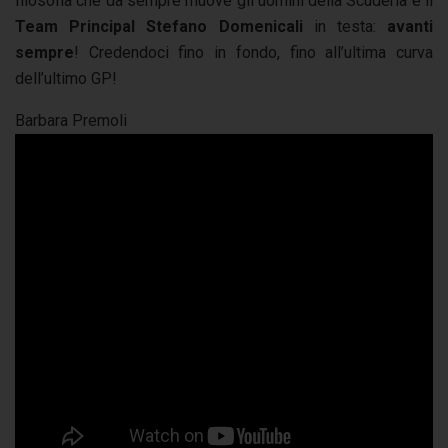
filosofia che da sempre muove gli uomini della Scuderia e il
Team Principal Stefano Domenicali
in testa:
avanti
sempre
! Credendoci fino in fondo, fino all’ultima curva
dell’ultimo GP!
Barbara Premoli