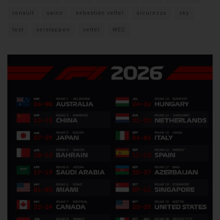
renault
sainz
sebastian vettel
sicurezza
sky
test
verstappen
vettel
WEC