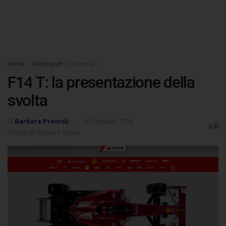
Home
Motorsport
Formula 1
F14 T: la presentazione della
svolta
di
Barbara Premoli
25 Gennaio 2014
A
A
Tempo di lettura: 2 minuti