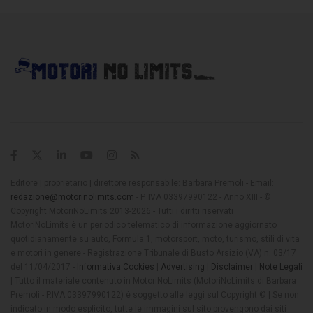
Editore | proprietario | direttore responsabile: Barbara Premoli - Email:
redazione@motorinolimits.com
- P. IVA 03397990122 - Anno XIII - ©
Copyright MotoriNoLimits 2013-2026 - Tutti i diritti riservati
MotoriNoLimits è un periodico telematico di informazione aggiornato
quotidianamente su auto, Formula 1, motorsport, moto, turismo, stili di vita
e motori in genere - Registrazione Tribunale di Busto Arsizio (VA) n. 03/17
del 11/04/2017 -
Informativa Cookies
|
Advertising
|
Disclaimer
|
Note Legali
| Tutto il materiale contenuto in MotoriNoLimits (MotoriNoLimits di Barbara
Premoli - P.IVA 03397990122) è soggetto alle leggi sul Copyright © | Se non
indicato in modo esplicito, tutte le immagini sul sito provengono dai siti