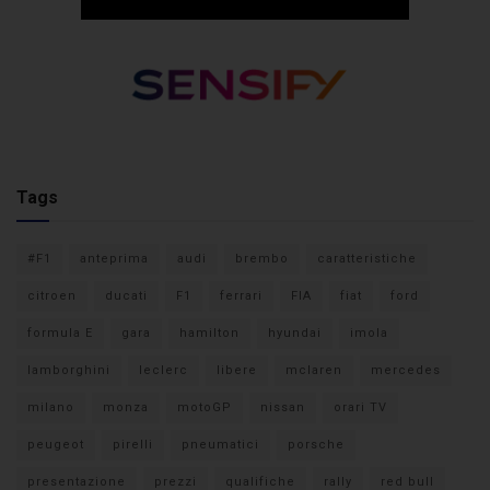
Tags
#F1
anteprima
audi
brembo
caratteristiche
citroen
ducati
F1
ferrari
FIA
fiat
ford
formula E
gara
hamilton
hyundai
imola
lamborghini
leclerc
libere
mclaren
mercedes
milano
monza
motoGP
nissan
orari TV
peugeot
pirelli
pneumatici
porsche
presentazione
prezzi
qualifiche
rally
red bull