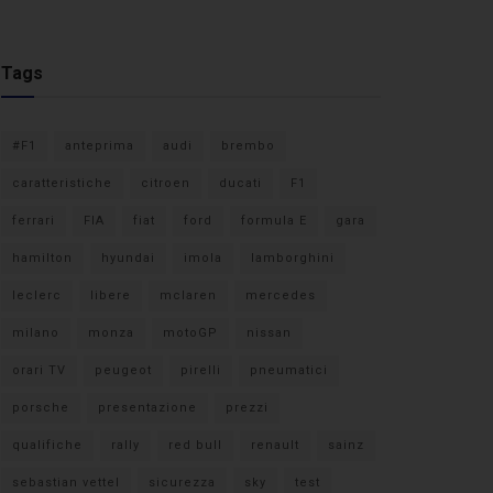
Tags
#F1
anteprima
audi
brembo
caratteristiche
citroen
ducati
F1
ferrari
FIA
fiat
ford
formula E
gara
hamilton
hyundai
imola
lamborghini
leclerc
libere
mclaren
mercedes
milano
monza
motoGP
nissan
orari TV
peugeot
pirelli
pneumatici
porsche
presentazione
prezzi
qualifiche
rally
red bull
renault
sainz
sebastian vettel
sicurezza
sky
test