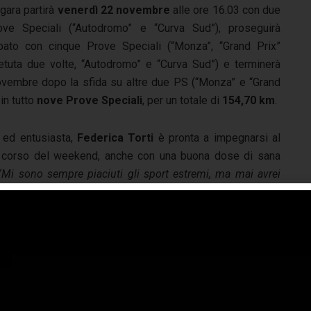
gara partirà
venerdì 22 novembre
alle ore 16.03 con due
ove Speciali (“Autodromo” e “Curva Sud”), proseguirà
bato con cinque Prove Speciali (“Monza”, “Grand Prix”
petuta due volte, “Autodromo” e “Curva Sud”) e terminerà
ovembre dopo la sfida su altre due PS (“Monza” e “Grand
 in tutto
nove Prove Speciali
, per un totale di
154,70 km
.
 ed entusiasta,
Federica Torti
è pronta a impegnarsi al
corso del weekend, anche con una buona dose di sana
“Mi sono sempre piaciuti gli sport estremi, ma mai avrei
vare anche il rally”
, ci ha detto sorridente.
“Non ho paura
n gioco e vi assicuro che in pista non mi vedrete vestita
la mia bella tuta, e sarò concentratissima, perché voglio
ota sia orgoglioso di me”.
Madrina della serata,
Ana
Laura Ribas
, amica e grande