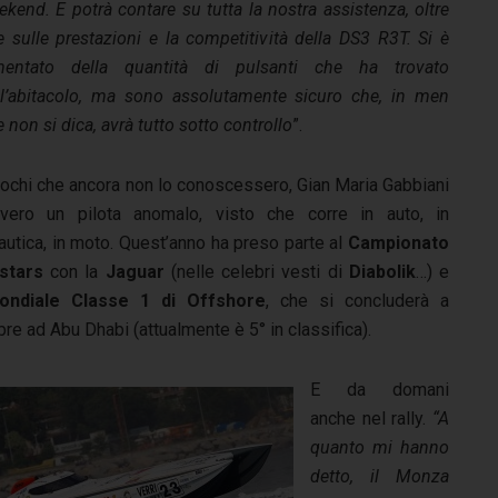
kend. E potrà contare su tutta la nostra assistenza, oltre
e sulle prestazioni e la competitività della DS3 R3T. Si è
mentato della quantità di pulsanti che ha trovato
ll’abitacolo, ma sono assolutamente sicuro che, in men
 non si dica, avrà tutto sotto controllo
”.
pochi che ancora non lo conoscessero, Gian Maria Gabbiani
vero un pilota anomalo, visto che corre in auto, in
utica, in moto. Quest’anno ha preso parte al
Campionato
stars
con la
Jaguar
(nelle celebri vesti di
Diabolik
…) e
ondiale Classe 1 di Offshore
, che si concluderà a
re ad Abu Dhabi (attualmente è 5° in classifica).
E da domani
anche nel rally.
“A
quanto mi hanno
detto, il Monza