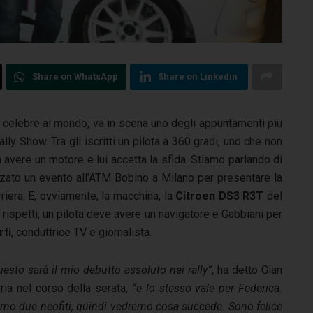
Share on WhatsApp
Share on Linkedin
 celebre al mondo, va in scena uno degli appuntamenti più
lly Show. Tra gli iscritti un pilota a 360 gradi, uno che non
 avere un motore e lui accetta la sfida. Stiamo parlando di
zato un evento all’ATM Bobino a Milano per presentare la
rriera. E, ovviamente, la macchina, la
Citroen DS3 R3T
del
si rispetti, un pilota deve avere un navigatore e Gabbiani per
rti
, conduttrice TV e giornalista.
esto sarà il mio debutto assoluto nei rally”
, ha detto Gian
ria nel corso della serata,
“e lo stesso vale per Federica.
amo due neofiti, quindi vedremo cosa succede. Sono felice