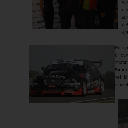
wee
ch
la
ne
che
Per i 
è dav
motona
Super
nel
M
dicemb