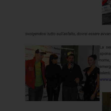
svolgendosi tutto sull’asfalto, dovrei essere avvan
La ser
sponso
nome
emerge
talent
www.un