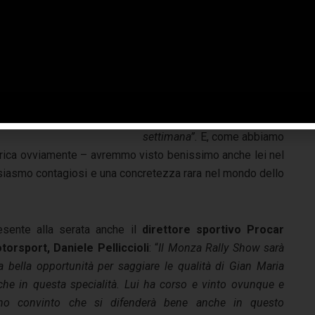
tifosa di Gabbiani.
“Il Monza
Rally Show è uno spettacolo
unico e assistere al debutto
di Gian Maria e Federica è un
motivo in più per non
prendere impegni e andare
in Autodromo nel fine
settimana”.
E, come abbiamo
derica ovviamente – avremmo visto benissimo anche lei nel
ntusiasmo contagiosi e una concretezza rara nel mondo dello
esente alla serata anche il
direttore sportivo
Procar
torsport, Daniele Pelliccioli
: “
Il Monza Rally Show sarà
a bella opportunità per saggiare le qualità di Gian Maria
che in questa specialità. Lui ha corso e vinto ovunque e
no convinto che si difenderà bene anche in questo