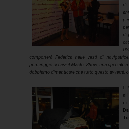
di
ann
pe
pe
di
ca
DS
comporterà Federica nelle vesti di navigatri
pomeriggio ci sarà il Master Show, una speciale a s
dobbiamo dimenticare che tutto questo avverrà, c
Il
all
di
Da
To