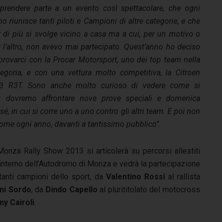
 prendere parte a un evento così spettacolare, che ogni
o riunisce tanti piloti e Campioni di altre categorie, e che
r di più si svolge vicino a casa ma a cui, per un motivo o
r l’altro, non avevo mai partecipato. Quest’anno ho deciso
 provarci con la Procar Motorsport, uno dei top team nella
tegoria, e con una vettura molto competitiva, la Citroen
3 R3T. Sono anche molto curioso di vedere come si
ce: dovremo affrontare nove prove speciali e domenica
é, in cui si corre uno a uno contro gli altri team. E poi non
ome ogni anno, davanti a tantissimo pubblico”.
 Monza Rally Show 2013 si articolerà su percorsi allestiti
’interno dell’Autodromo di Monza e vedrà la partecipazione
 tanti campioni dello sport, da
Valentino Rossi
al rallista
ni Sordo
, da
Dindo Capello
al plurititolato del motocross
ny Cairoli
.