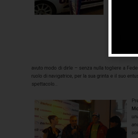
avuto modo di dirle – senza nulla togliere a Fe
ruolo di navigatrice, per la sua grinta e il suo e
spettacolo…
Pr
Mo
un
an
so