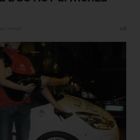
A
ura: 5 minuti
A