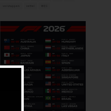
verstappen
vettel
WEC