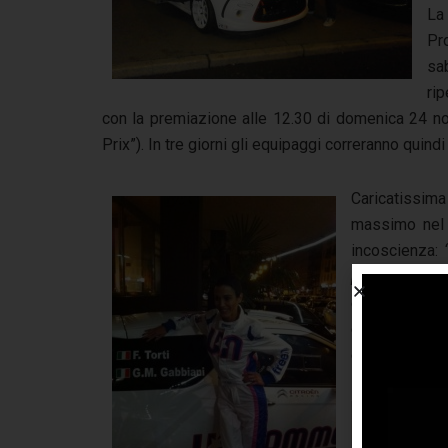
La 
Pr
sa
ri
con la premiazione alle 12.30 di domenica 24 n
Prix”). In tre giorni gli equipaggi correranno quindi
Caricatissima
massimo nel 
incoscienza:
pensato di pro
di mettermi i
così, ma con 
che il mio pil