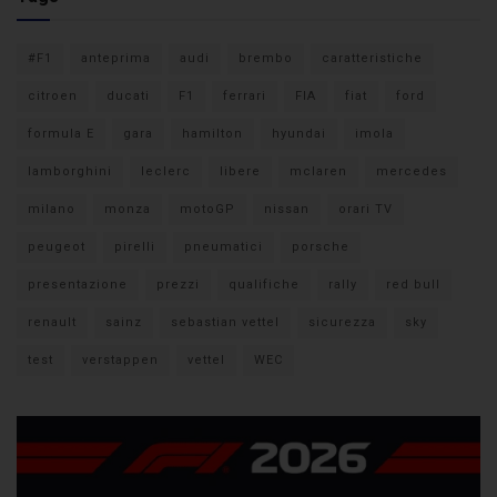
#F1
anteprima
audi
brembo
caratteristiche
citroen
ducati
F1
ferrari
FIA
fiat
ford
formula E
gara
hamilton
hyundai
imola
lamborghini
leclerc
libere
mclaren
mercedes
milano
monza
motoGP
nissan
orari TV
peugeot
pirelli
pneumatici
porsche
presentazione
prezzi
qualifiche
rally
red bull
renault
sainz
sebastian vettel
sicurezza
sky
test
verstappen
vettel
WEC