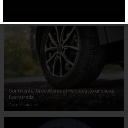
migliorare la sicurezza stradale
27 GIUGNO 2023
Continental CrossContact H/T: adatto anche al
fuoristrada
24 FEBBRAIO 2023