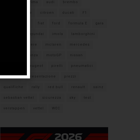
#F1
anteprima
audi
brembo
caratteristiche
citroen
ducati
F1
ferrari
FIA
fiat
ford
formula E
gara
hamilton
hyundai
imola
lamborghini
leclerc
libere
mclaren
mercedes
milano
monza
motoGP
nissan
orari TV
peugeot
pirelli
pneumatici
porsche
presentazione
prezzi
qualifiche
rally
red bull
renault
sainz
sebastian vettel
sicurezza
sky
test
verstappen
vettel
WEC