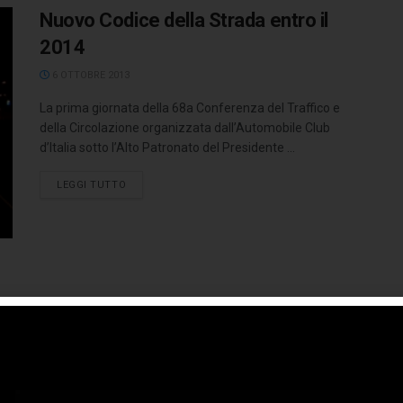
Nuovo Codice della Strada entro il
2014
6 OTTOBRE 2013
La prima giornata della 68a Conferenza del Traffico e
della Circolazione organizzata dall’Automobile Club
d’Italia sotto l’Alto Patronato del Presidente ...
LEGGI TUTTO