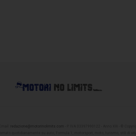
 Email:
redazione@motorinolimits.com
- P. IVA 03397990122 - Anno XIII - © Copyrigh
rnato quotidianamente su auto, Formula 1, motorsport, moto, turismo, stili di vita