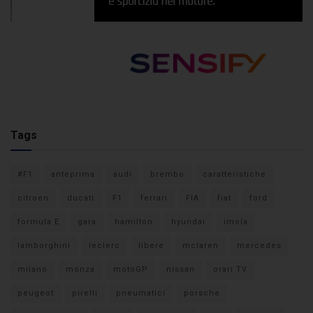
Tags
#F1
anteprima
audi
brembo
caratteristiche
citroen
ducati
F1
ferrari
FIA
fiat
ford
formula E
gara
hamilton
hyundai
imola
lamborghini
leclerc
libere
mclaren
mercedes
milano
monza
motoGP
nissan
orari TV
peugeot
pirelli
pneumatici
porsche