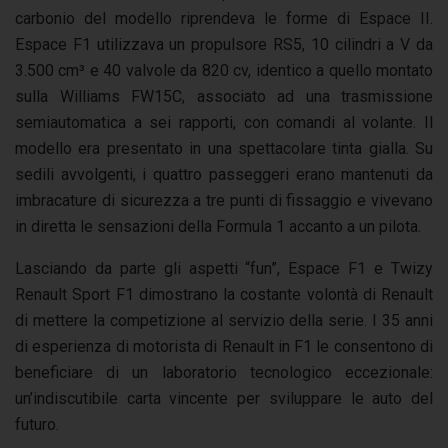
carbonio del modello riprendeva le forme di Espace II.
Espace F1 utilizzava un propulsore RS5, 10 cilindri a V da
3.500 cm³ e 40 valvole da 820 cv, identico a quello montato
sulla Williams FW15C, associato ad una trasmissione
semiautomatica a sei rapporti, con comandi al volante. Il
modello era presentato in una spettacolare tinta gialla. Su
sedili avvolgenti, i quattro passeggeri erano mantenuti da
imbracature di sicurezza a tre punti di fissaggio e vivevano
in diretta le sensazioni della Formula 1 accanto a un pilota.
Lasciando da parte gli aspetti “fun”, Espace F1 e Twizy
Renault Sport F1 dimostrano la costante volontà di Renault
di mettere la competizione al servizio della serie. I 35 anni
di esperienza di motorista di Renault in F1 le consentono di
beneficiare di un laboratorio tecnologico eccezionale:
un’indiscutibile carta vincente per sviluppare le auto del
futuro.