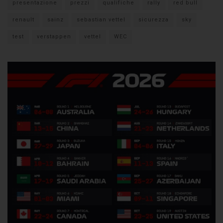
presentazione
prezzi
qualifiche
rally
red bull
renault
sainz
sebastian vettel
sicurezza
sky
test
verstappen
vettel
WEC