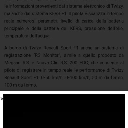
le informazioni provenienti dal sistema elettronico di Twizy,
ma anche dal sistema KERS F1. Il pilota visualizza in tempo
reale numerosi parametri: livello di carica della batteria
principale e della batteria del KERS, pressione dell’olio,
temperatura dell’acqua…
A bordo di Twizy Renault Sport F1 anche un sistema di
registrazione “RS Monitor”, simile a quello proposto da
Megane R.S. e Nuova Clio R.S. 200 EDC, che consente al
pilota di registrare in tempo reale le performance di Twizy
Renault Sport F1: 0-50 km/h, 0-100 km/h, 50 m da fermo,
100 m da fermo.