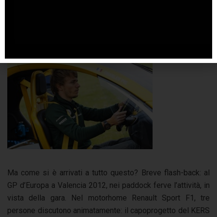
Ma come si è arrivati a tutto questo? Breve flash-back: al
GP d’Europa a Valencia 2012, nei paddock ferve l’attività, in
vista della gara. Nel motorhome Renault Sport F1, tre
persone discutono animatamente: il capoprogetto del KERS