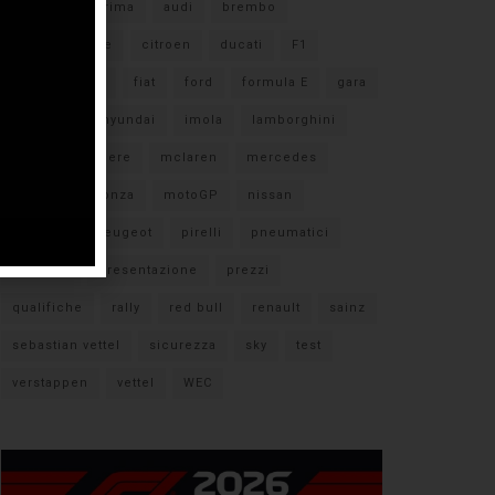
#F1
anteprima
audi
brembo
caratteristiche
citroen
ducati
F1
ferrari
FIA
fiat
ford
formula E
gara
hamilton
hyundai
imola
lamborghini
leclerc
libere
mclaren
mercedes
milano
monza
motoGP
nissan
orari TV
peugeot
pirelli
pneumatici
porsche
presentazione
prezzi
qualifiche
rally
red bull
renault
sainz
sebastian vettel
sicurezza
sky
test
verstappen
vettel
WEC