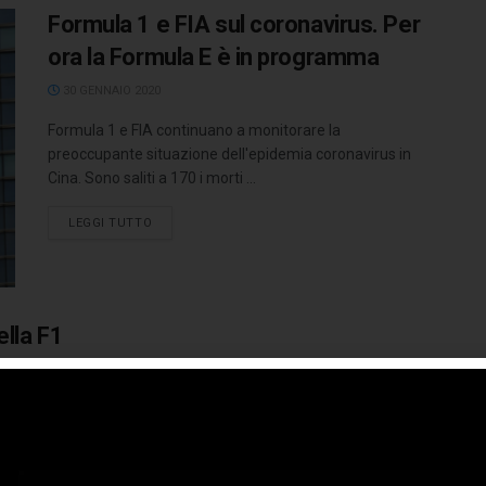
Formula 1 e FIA sul coronavirus. Per
ora la Formula E è in programma
30 GENNAIO 2020
Formula 1 e FIA continuano a monitorare la
preoccupante situazione dell'epidemia coronavirus in
Cina. Sono saliti a 170 i morti ...
LEGGI TUTTO
ella F1
roblemi di salute nel weekend del GP del ...