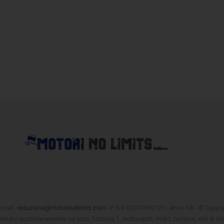
 Email:
redazione@motorinolimits.com
- P. IVA 03397990122 - Anno XIII - © Copyrigh
rnato quotidianamente su auto, Formula 1, motorsport, moto, turismo, stili di vita