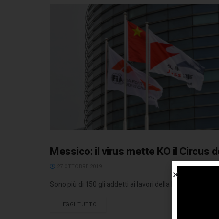
Messico: il virus mette KO il Circus d
27 OTTOBRE 2019
Sono più di 150 gli addetti ai lavori della F1 che hanno p
LEGGI TUTTO