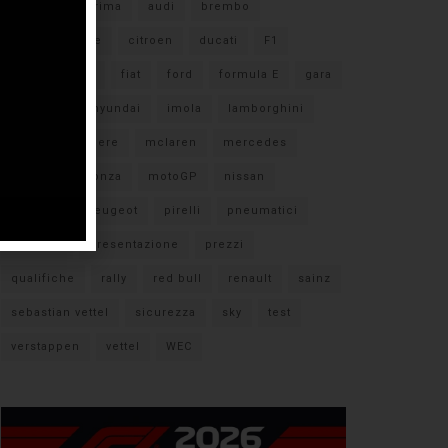
#F1
anteprima
audi
brembo
caratteristiche
citroen
ducati
F1
ferrari
FIA
fiat
ford
formula E
gara
hamilton
hyundai
imola
lamborghini
leclerc
libere
mclaren
mercedes
milano
monza
motoGP
nissan
orari TV
peugeot
pirelli
pneumatici
porsche
presentazione
prezzi
qualifiche
rally
red bull
renault
sainz
sebastian vettel
sicurezza
sky
test
verstappen
vettel
WEC