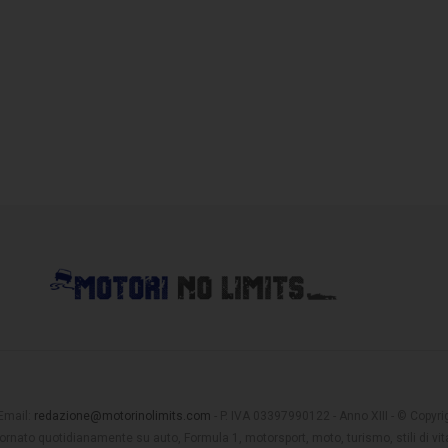
 Email:
redazione@motorinolimits.com
- P. IVA 03397990122 - Anno XIII - © Copyrigh
rnato quotidianamente su auto, Formula 1, motorsport, moto, turismo, stili di vita