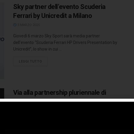
Sky partner dell’evento Scuderia
Ferrari by Unicredit a Milano
3 MARZO 2025
Giovedì 6 marzo Sky Sport sarà media partner
dell’evento “Scuderia Ferrari HP Drivers Presentation by
Unicredit”, lo show in cui ...
LEGGI TUTTO
Via alla partnership pluriennale di
Ferrari con UniCredit
17 GENNAIO 2025
Nel corso di una conferenza stampa, presenti Andrea
Orcel, CEO del Gruppo UniCredit, e Benedetto Vigna, CEO