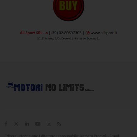
Editore | proprietario | direttore responsabile: Barbara Premoli - Email: