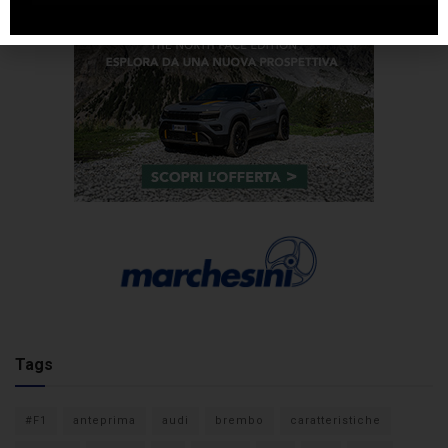
Tags
#F1
anteprima
audi
brembo
caratteristiche