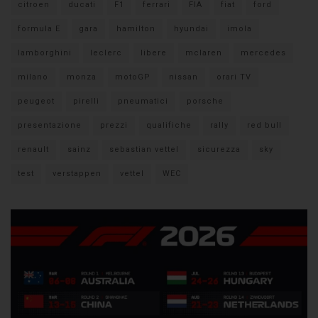
citroen
ducati
F1
ferrari
FIA
fiat
ford
formula E
gara
hamilton
hyundai
imola
lamborghini
leclerc
libere
mclaren
mercedes
milano
monza
motoGP
nissan
orari TV
peugeot
pirelli
pneumatici
porsche
presentazione
prezzi
qualifiche
rally
red bull
renault
sainz
sebastian vettel
sicurezza
sky
test
verstappen
vettel
WEC