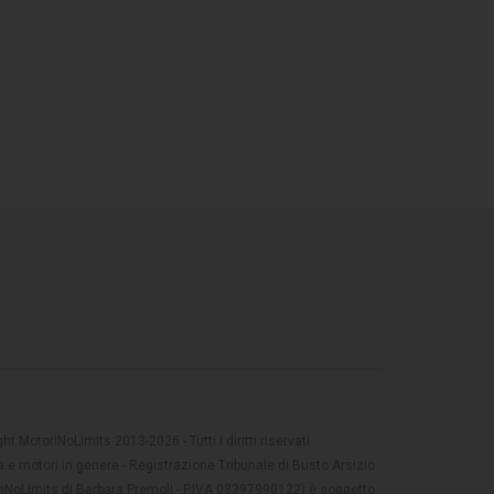
t MotoriNoLimits 2013-2026 - Tutti i diritti riservati
 e motori in genere - Registrazione Tribunale di Busto Arsizio
oriNoLimits di Barbara Premoli - P.IVA 03397990122) è soggetto