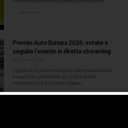
panorama automobilistico italiano e internazionale. ...
LEGGI TUTTO
Premio Auto Europa 2026: votate e
seguite l’evento in diretta streaming
12 NOVEMBRE 2025
Oggi lunedì 10 novembre segui la manifestazione Auto
Europa 2026 a partire dalle ore 18.00 in diretta
dall'Auditorium di Bosch Italia a Milano. ...
LEGGI TUTTO
Auto smarrita e poi ritrovata: Carlo