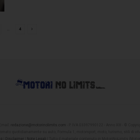
…
4
 Email:
redazione@motorinolimits.com
- P. IVA 03397990122 - Anno XIII - © Copyrigh
rnato quotidianamente su auto, Formula 1, motorsport, moto, turismo, stili di vita
ng
|
Disclaimer
|
Note Legali
| Tutto il materiale contenuto in MotoriNoLimits (Mot