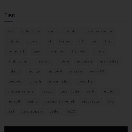
Tags
#F1
anteprima
audi
brembo
caratteristiche
citroen
ducati
F1
ferrari
FIA
fiat
ford
formula E
gara
hamilton
hyundai
imola
lamborghini
leclerc
libere
mclaren
mercedes
milano
monza
motoGP
nissan
orari TV
peugeot
pirelli
pneumatici
porsche
presentazione
prezzi
qualifiche
rally
red bull
renault
sainz
sebastian vettel
sicurezza
sky
test
verstappen
vettel
WEC