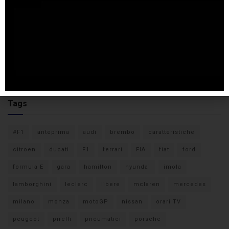
Tags
#F1
anteprima
audi
brembo
caratteristiche
citroen
ducati
F1
ferrari
FIA
fiat
ford
formula E
gara
hamilton
hyundai
imola
lamborghini
leclerc
libere
mclaren
mercedes
milano
monza
motoGP
nissan
orari TV
peugeot
pirelli
pneumatici
porsche