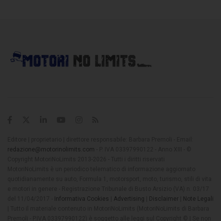
Editore | proprietario | direttore responsabile: Barbara Premoli - Email:
redazione@motorinolimits.com
- P. IVA 03397990122 - Anno XIII - ©
Copyright MotoriNoLimits 2013-2026 - Tutti i diritti riservati
MotoriNoLimits è un periodico telematico di informazione aggiornato
quotidianamente su auto, Formula 1, motorsport, moto, turismo, stili di vita
e motori in genere - Registrazione Tribunale di Busto Arsizio (VA) n. 03/17
del 11/04/2017 -
Informativa Cookies
|
Advertising
|
Disclaimer
|
Note Legali
| Tutto il materiale contenuto in MotoriNoLimits (MotoriNoLimits di Barbara
Premoli - P.IVA 03397990122) è soggetto alle leggi sul Copyright © | Se non