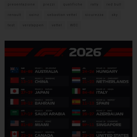
presentazione
prezzi
qualifiche
rally
red bull
renault
sainz
sebastian vettel
sicurezza
sky
test
verstappen
vettel
WEC