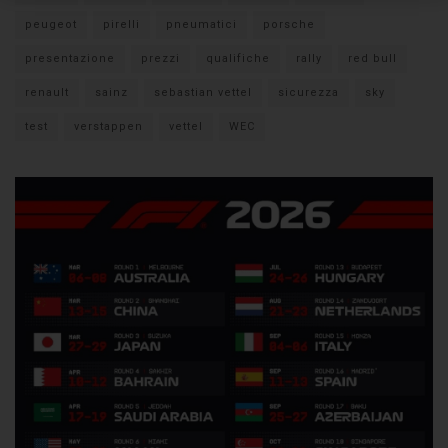
peugeot
pirelli
pneumatici
porsche
presentazione
prezzi
qualifiche
rally
red bull
renault
sainz
sebastian vettel
sicurezza
sky
test
verstappen
vettel
WEC