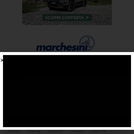
Tags
#F1
anteprima
audi
brembo
caratteristiche
citroen
ducati
F1
ferrari
FIA
fiat
ford
formula E
gara
hamilton
hyundai
imola
lamborghini
leclerc
libere
mclaren
mercedes
milano
monza
motoGP
nissan
orari TV