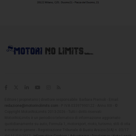
Editore | proprietario | direttore responsabile: Barbara Premoli - Email:
redazione@motorinolimits.com
- P. IVA 03397990122 - Anno XIII - ©
Copyright MotoriNoLimits 2013-2026 - Tutti i diritti riservati
MotoriNoLimits è un periodico telematico di informazione aggiornato
quotidianamente su auto, Formula 1, motorsport, moto, turismo, stili di vita
e motori in genere - Registrazione Tribunale di Busto Arsizio (VA) n. 03/17
del 11/04/2017 -
Informativa Cookies
|
Advertising
|
Disclaimer
|
Note Legali