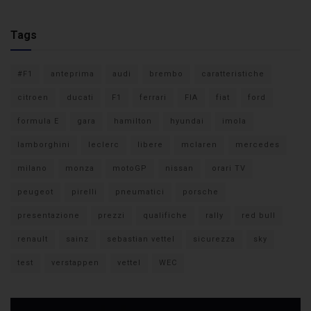
Tags
#F1
anteprima
audi
brembo
caratteristiche
citroen
ducati
F1
ferrari
FIA
fiat
ford
formula E
gara
hamilton
hyundai
imola
lamborghini
leclerc
libere
mclaren
mercedes
milano
monza
motoGP
nissan
orari TV
peugeot
pirelli
pneumatici
porsche
presentazione
prezzi
qualifiche
rally
red bull
renault
sainz
sebastian vettel
sicurezza
sky
test
verstappen
vettel
WEC