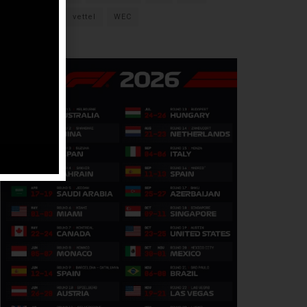
verstappen
vettel
WEC