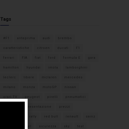
Tags
#F1
anteprima
audi
brembo
caratteristiche
citroen
ducati
F1
ferrari
FIA
fiat
ford
formula E
gara
hamilton
hyundai
imola
lamborghini
leclerc
libere
mclaren
mercedes
milano
monza
motoGP
nissan
orari TV
peugeot
pirelli
pneumatici
porsche
presentazione
prezzi
qualifiche
rally
red bull
renault
sainz
sebastian vettel
sicurezza
sky
test