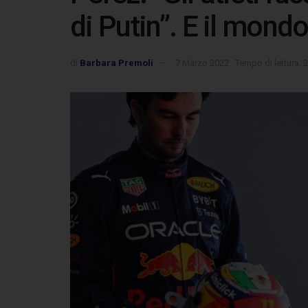
di Putin”. E il mond
di
Barbara Premoli
7 Marzo 2022
Tempo di lettura: 2