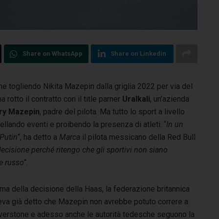
Share on WhatsApp
Share on Linkedin
e togliendo Nikita Mazepin dalla griglia 2022 per via del
 rotto il contratto con il title parner
Uralkali
, un’azienda
ry Mazepin
, padre del pilota. Ma tutto lo sport a livello
llando eventi e proibendo la presenza di atleti. “
In un
 Putin
“, ha detto a
Marca
il pilota messicano della Red Bull
cisione perché ritengo che gli sportivi non siano
te russo
“.
ma della decisione della Haas, la federazione britannica
eva già detto che Mazepin non avrebbe potuto correre a
lverstone e adesso anche le autorità tedesche seguono la