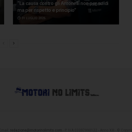
“La causa contro gli Antonelli non per soldi
ma per rispetto e principio”
31 LUGLIO 2026
 Email:
redazione@motorinolimits.com
- P. IVA 03397990122 - Anno XIII - © Copyrigh