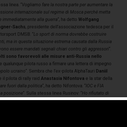
ssa linea. “
Vogliamo fare la nostra parte per aumentare la
essione internazionale sul regime di Mosca perché metta
ne immediatamente alla guerra
“, ha detto
Wolfgang
gner-Sachs
, presidente dell’associazione tedesca per il
torsport DMSB. “
Lo sport di norma dovrebbe costruire
nti, ma in questa situazione estrema causata dalla Russia
ono essere mandati segnali chiari contro gli aggressori
“.
lti sono favorevoli alle misure anti-Russia nello
re qualunque pilota russo a firmare una lettera di impegno
popolo ucraino
“. Sembra che l’ex-pilota AlphaTauri
Daniil
il pilota di rally raid
Anastasia Nifontova
e la star della
re fuori dalla politica
“, ha detto Nifontova. “
IOC e FIA
na posizione
“. Sulla stessa linea Rusinov: “
Ho rifiutato di
per il bene dei miei fans, dei miei compagni di squadra e
o. Preferirei non guidare
“.
he ha “
completamente ignorato
” la sua disponibilità ad