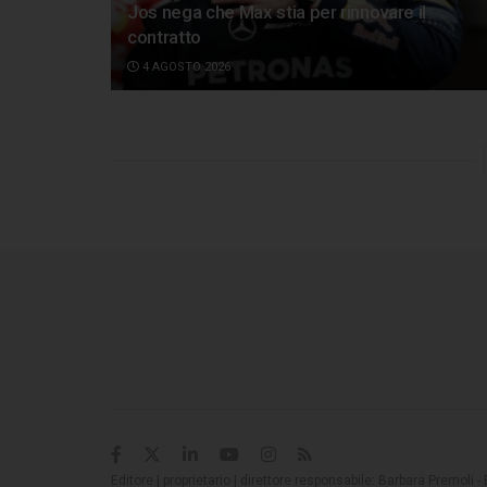
Jos nega che Max stia per rinnovare il
contratto
4 AGOSTO 2026
Editore | proprietario | direttore responsabile: Barbara Premoli -