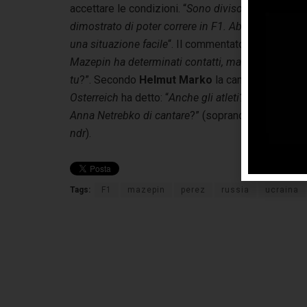
accettare le condizioni. “
Sono diviso
“, ha detto
To
dimostrato di poter correre in F1. Abbiamo sia ucr
una situazione facile
“. Il commentatore di F1 ola
Mazepin ha determinati contatti, ma se tuo padre h
tu
?”. Secondo
Helmut Marko
la cancellazione pe
Osterreich
ha detto: “
Anche gli atleti? No. Non dev
Anna Netrebko di cantare
?” (soprano russa che per
ndr
).
Tags:
F1
mazepin
perez
russia
ucraina