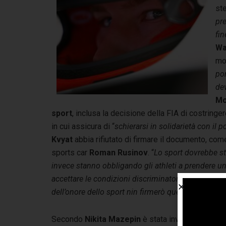
ste
pr
fi
Wa
mo
po
dev
Mo
sport
, inclusa la decisione della FIA di costringe
in cui assicura di “
schierarsi in solidarietà con il 
Kvyat
abbia rifiutato di firmare il documento, come 
sports car
Roman Rusinov
. “
Lo sport dovrebbe sta
invece stanno obbligando gli athleti a prendere u
accettare le condizioni discriminatorie della FIA. 
dell’onore dello sport nin firmerò questo document
Secondo
Nikita Mazepin
è stata invece la Haas c