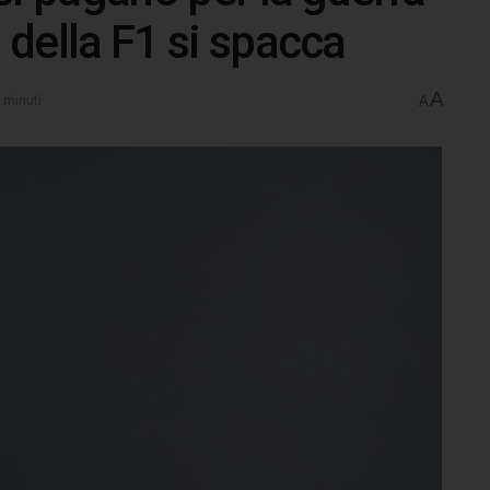
o della F1 si spacca
A
 minuti
A