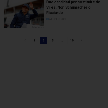
Due candidati per sostituire de
Vries. Non Schumacher o
Ricciardo
6 LUGLIO 2023
1
2
3
…
10