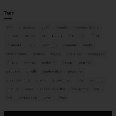
Tags
#F1
anteprima
audi
brembo
caratteristiche
citroen
ducati
F1
ferrari
FIA
fiat
ford
formula E
gara
hamilton
hyundai
imola
lamborghini
leclerc
libere
mclaren
mercedes
milano
monza
motoGP
nissan
orari TV
peugeot
pirelli
pneumatici
porsche
presentazione
prezzi
qualifiche
rally
red bull
renault
sainz
sebastian vettel
sicurezza
sky
test
verstappen
vettel
WEC